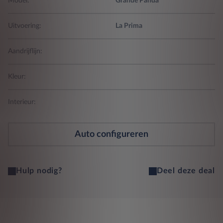
Model:
Grande Panda
Uitvoering:
La Prima
Aandrijflijn:
Kleur:
Interieur:
Auto configureren
Hulp nodig?
Deel deze deal