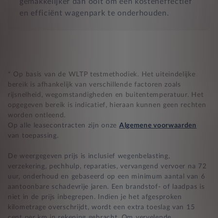
gemakkelijker dan ooit om een kosteneffectief
en efficiënt wagenpark te onderhouden.
* Op basis van de WLTP testmethodiek. Het uiteindelijke
bereik is afhankelijk van verschillende factoren zoals
rijsnelheid, wegomstandigheden en buitentemperatuur. Het
opgegeven bereik is indicatief, hieraan kunnen geen rechten
worden ontleend.
Op alle leasecontracten zijn onze
Algemene voorwaarden
van toepassing.
De weergegeven prijs is inclusief wegenbelasting,
verzekering, pechhulp, reparaties, vervangend vervoer na 72
uur, onderhoud en gebaseerd op een minimum aantal van 6
aantoonbare schadevrije jaren. Een brandstof- of laadpas is
niet in de prijs inbegrepen. Indien je het afgesproken
kilometrage overschrijdt, wordt een extra toeslag van 15
cent per km in rekening gebracht. Om vervelende