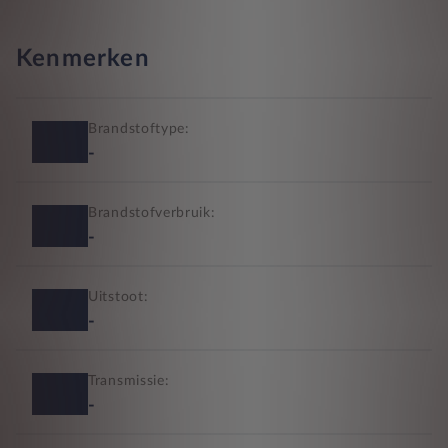
Kenmerken
Brandstoftype:
-
Brandstofverbruik:
-
Uitstoot:
-
Transmissie:
-