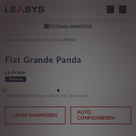
14 Dagen bedenktijd
›
›
›
Home
Fiat
Grande Panda
La Prima
Fiat
Grande Panda
La Prima
Nieuw
Afbeeldingen dienen alleen ter illustratie.
AUTO
LEASE AANPASSEN
CONFIGUREREN