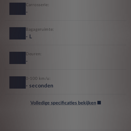
Carrosserie:
-
Bagageruimte:
-
L
Deuren:
-
0-100 km/u:
-
seconden
Volledige specificaties bekijken