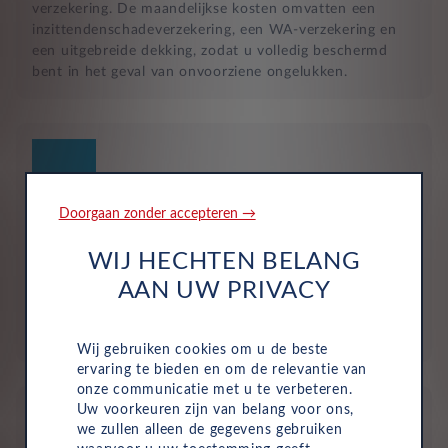
verzekering. De maandelijkse kosten omvatten een
inzittendenschadeverzekering, een WA-verzekering en
een uitgebreide dekking, zodat u volledig beschermd
bent in het geval van onvoorziene ongelukken.
Doorgaan zonder accepteren →
Geen investering of aanbetaling nodig
WIJ HECHTEN BELANG
Bij zakelijke lease is de leasemaatschappij eigenaar van
AAN UW PRIVACY
de auto en betaalt u een vast maandbedrag. Hierdoor
loopt uw bedrijf geen waarderisico en krijgt u niet te
maken met onverwachte rekeningen.
Wij gebruiken cookies om u de beste
ervaring te bieden en om de relevantie van
onze communicatie met u te verbeteren.
Uw voorkeuren zijn van belang voor ons,
we zullen alleen de gegevens gebruiken