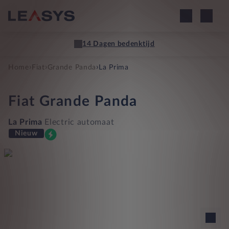
14 Dagen bedenktijd
›
›
›
Home
Fiat
Grande Panda
La Prima
Fiat
Grande Panda
La Prima
Electric automaat
Nieuw