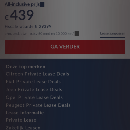
All-inclusive prijs
439
€
Fiscale waarde € 29399
Lease aanpassen
p/m. excl. btw
o.b.v 60 mnd en 10,000 km/j
GA VERDER
Onze top merken
Citroen Private Lease Deals
Fiat Private Lease Deals
Jeep Private Lease Deals
Opel Private Lease Deals
Peugeot Private Lease Deals
Lease informatie
Private Lease
Zakelijk Leasen