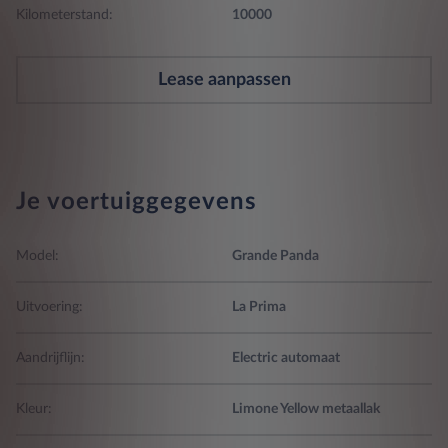
Kilometerstand:
10000
Lease aanpassen
Je voertuiggegevens
Model:
Grande Panda
Uitvoering:
La Prima
Aandrijflijn:
Electric automaat
Kleur:
Limone Yellow metaallak