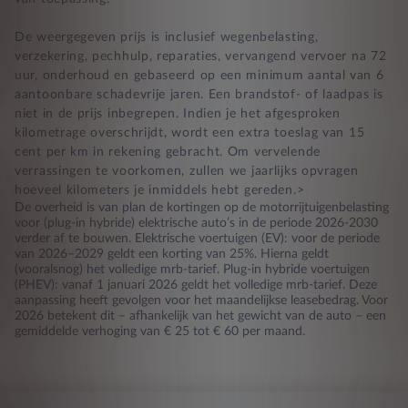
De weergegeven prijs is inclusief wegenbelasting,
verzekering, pechhulp, reparaties, vervangend vervoer na 72
uur, onderhoud en gebaseerd op een minimum aantal van 6
aantoonbare schadevrije jaren. Een brandstof- of laadpas is
niet in de prijs inbegrepen. Indien je het afgesproken
kilometrage overschrijdt, wordt een extra toeslag van 15
cent per km in rekening gebracht. Om vervelende
verrassingen te voorkomen, zullen we jaarlijks opvragen
hoeveel kilometers je inmiddels hebt gereden.>
De overheid is van plan de kortingen op de motorrijtuigenbelasting
voor (plug-in hybride) elektrische auto’s in de periode 2026-2030
verder af te bouwen. Elektrische voertuigen (EV): voor de periode
van 2026–2029 geldt een korting van 25%. Hierna geldt
(vooralsnog) het volledige mrb-tarief. Plug-in hybride voertuigen
(PHEV): vanaf 1 januari 2026 geldt het volledige mrb-tarief. Deze
aanpassing heeft gevolgen voor het maandelijkse leasebedrag. Voor
2026 betekent dit – afhankelijk van het gewicht van de auto – een
gemiddelde verhoging van € 25 tot € 60 per maand.