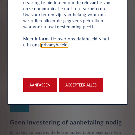
ervaring te bieden en om de relevantie van
onze communicatie met u te verbeteren.
Uw voorkeuren zijn van belang voor ons,
we zullen alleen de gegevens gebruiken
waarvoor u uw toestemming geeft.
Verzekering
Meer informatie over ons databeleid vindt
u in ons
privacybeleid
.
Uw Leasys zakelijke autolease is standaard voorzien van
verzekering. De maandelijkse kosten omvatten een
inzittendenschadeverzekering, een WA-verzekering en
een uitgebreide dekking, zodat u volledig beschermd
bent in het geval van onvoorziene ongelukken.
AANPASSEN
ACCEPTEER ALLES
Geen investering of aanbetaling nodig
Bij zakelijke lease is de leasemaatschappij eigenaar van