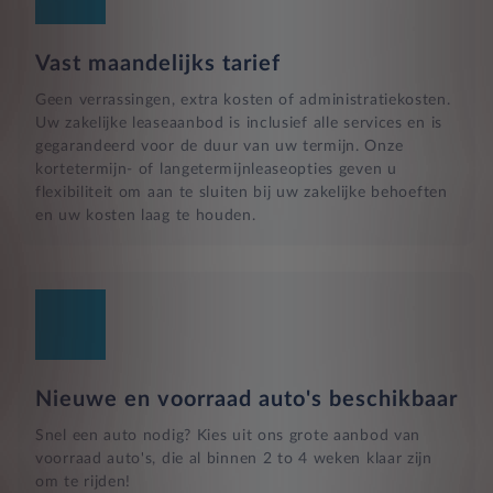
Vast maandelijks tarief
Geen verrassingen, extra kosten of administratiekosten.
Uw zakelijke leaseaanbod is inclusief alle services en is
gegarandeerd voor de duur van uw termijn. Onze
kortetermijn- of langetermijnleaseopties geven u
flexibiliteit om aan te sluiten bij uw zakelijke behoeften
en uw kosten laag te houden.
Nieuwe en voorraad auto's beschikbaar
Snel een auto nodig? Kies uit ons grote aanbod van
voorraad auto's, die al binnen 2 to 4 weken klaar zijn
om te rijden!