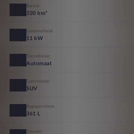
Bereik:
320
km*
Laadsnelheid:
11
kW
Transmissie:
Automaat
Carrosserie:
SUV
Bagageruimte:
361
L
Deuren: