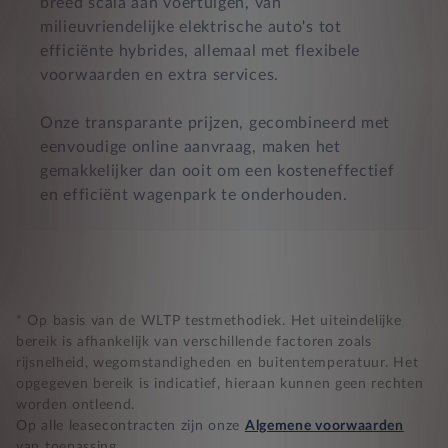
breed scala aan voertuigen, van
milieuvriendelijke elektrische auto's tot
efficiënte hybrides, allemaal met flexibele
voorwaarden en extra services.
Onze transparante prijzen, gecombineerd met
eenvoudige online aanvraag, maken het
gemakkelijker dan ooit om een kosteneffectief
en efficiënt wagenpark te onderhouden.
* Op basis van de WLTP testmethodiek. Het uiteindelijke
bereik is afhankelijk van verschillende factoren zoals
rijsnelheid, wegomstandigheden en buitentemperatuur. Het
opgegeven bereik is indicatief, hieraan kunnen geen rechten
worden ontleend.
Op alle leasecontracten zijn onze
Algemene voorwaarden
van toepassing.