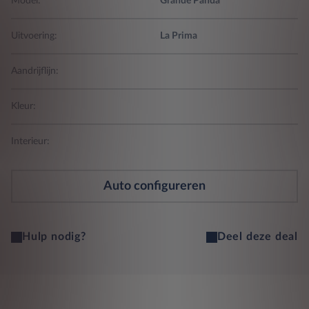
Model:
Grande Panda
Uitvoering:
La Prima
Aandrijflijn:
Kleur:
Interieur:
Auto configureren
Hulp nodig?
Deel deze deal