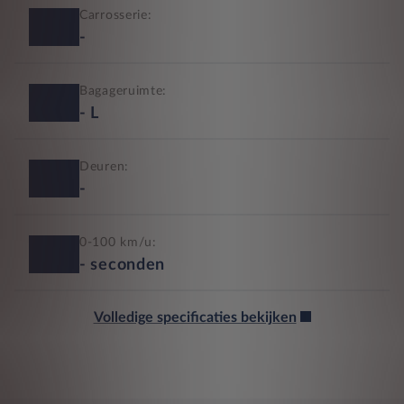
Carrosserie:
-
Bagageruimte:
-
L
Deuren:
-
0-100 km/u:
-
seconden
Volledige specificaties bekijken