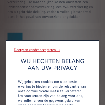
verzekering. De maandelijkse kosten omvatten een
inzittendenschadeverzekering, een WA-verzekering en
een uitgebreide dekking, zodat u volledig beschermd
bent in het geval van onvoorziene ongelukken.
Doorgaan zonder accepteren →
Geen investering of aanbetaling nodig
WIJ HECHTEN BELANG
Bij zakelijke lease is de leasemaatschappij eigenaar van
AAN UW PRIVACY
de auto en betaalt u een vast maandbedrag. Hierdoor
loopt uw bedrijf geen waarderisico en krijgt u niet te
maken met onverwachte rekeningen.
Wij gebruiken cookies om u de beste
ervaring te bieden en om de relevantie van
onze communicatie met u te verbeteren.
Uw voorkeuren zijn van belang voor ons,
we zullen alleen de gegevens gebruiken