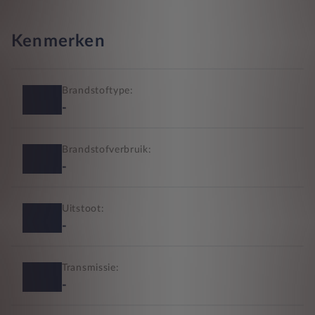
Kenmerken
Brandstoftype:
-
Brandstofverbruik:
-
Uitstoot:
-
Transmissie:
-