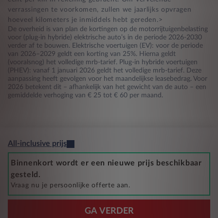
verrassingen te voorkomen, zullen we jaarlijks opvragen
hoeveel kilometers je inmiddels hebt gereden.>
De overheid is van plan de kortingen op de motorrijtuigenbelasting
voor (plug-in hybride) elektrische auto’s in de periode 2026-2030
verder af te bouwen. Elektrische voertuigen (EV): voor de periode
van 2026–2029 geldt een korting van 25%. Hierna geldt
(vooralsnog) het volledige mrb-tarief. Plug-in hybride voertuigen
(PHEV): vanaf 1 januari 2026 geldt het volledige mrb-tarief. Deze
aanpassing heeft gevolgen voor het maandelijkse leasebedrag. Voor
2026 betekent dit – afhankelijk van het gewicht van de auto – een
gemiddelde verhoging van € 25 tot € 60 per maand.
All-inclusive prijs
Binnenkort wordt er een nieuwe prijs beschikbaar
gesteld.
Vraag nu je persoonlijke offerte aan.
GA VERDER