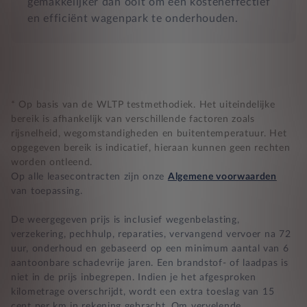
gemakkelijker dan ooit om een kosteneffectief
en efficiënt wagenpark te onderhouden.
* Op basis van de WLTP testmethodiek. Het uiteindelijke
bereik is afhankelijk van verschillende factoren zoals
rijsnelheid, wegomstandigheden en buitentemperatuur. Het
opgegeven bereik is indicatief, hieraan kunnen geen rechten
worden ontleend.
Op alle leasecontracten zijn onze
Algemene voorwaarden
van toepassing.
De weergegeven prijs is inclusief wegenbelasting,
verzekering, pechhulp, reparaties, vervangend vervoer na 72
uur, onderhoud en gebaseerd op een minimum aantal van 6
aantoonbare schadevrije jaren. Een brandstof- of laadpas is
niet in de prijs inbegrepen. Indien je het afgesproken
kilometrage overschrijdt, wordt een extra toeslag van 15
cent per km in rekening gebracht. Om vervelende