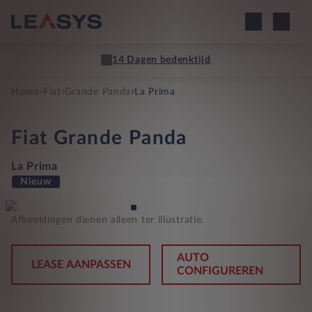
14 Dagen bedenktijd
›
›
›
Home
Fiat
Grande Panda
La Prima
Fiat
Grande Panda
La Prima
Nieuw
Afbeeldingen dienen alleen ter illustratie.
AUTO
LEASE AANPASSEN
CONFIGUREREN