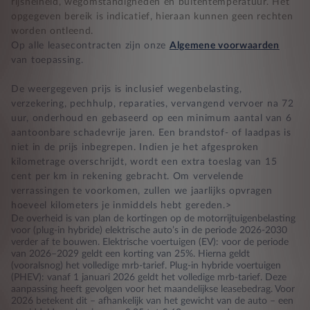
rijsnelheid, wegomstandigheden en buitentemperatuur. Het
opgegeven bereik is indicatief, hieraan kunnen geen rechten
worden ontleend.
Op alle leasecontracten zijn onze
Algemene voorwaarden
van toepassing.
De weergegeven prijs is inclusief wegenbelasting,
verzekering, pechhulp, reparaties, vervangend vervoer na 72
uur, onderhoud en gebaseerd op een minimum aantal van 6
aantoonbare schadevrije jaren. Een brandstof- of laadpas is
niet in de prijs inbegrepen. Indien je het afgesproken
kilometrage overschrijdt, wordt een extra toeslag van 15
cent per km in rekening gebracht. Om vervelende
verrassingen te voorkomen, zullen we jaarlijks opvragen
hoeveel kilometers je inmiddels hebt gereden.>
De overheid is van plan de kortingen op de motorrijtuigenbelasting
voor (plug-in hybride) elektrische auto’s in de periode 2026-2030
verder af te bouwen. Elektrische voertuigen (EV): voor de periode
van 2026–2029 geldt een korting van 25%. Hierna geldt
(vooralsnog) het volledige mrb-tarief. Plug-in hybride voertuigen
(PHEV): vanaf 1 januari 2026 geldt het volledige mrb-tarief. Deze
aanpassing heeft gevolgen voor het maandelijkse leasebedrag. Voor
2026 betekent dit – afhankelijk van het gewicht van de auto – een