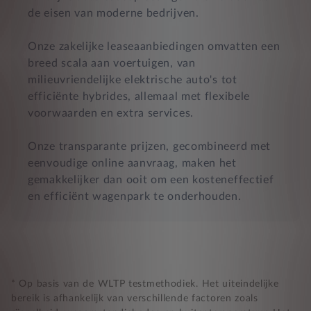
de eisen van moderne bedrijven.
Onze zakelijke leaseaanbiedingen omvatten een
breed scala aan voertuigen, van
milieuvriendelijke elektrische auto's tot
efficiënte hybrides, allemaal met flexibele
voorwaarden en extra services.
Onze transparante prijzen, gecombineerd met
eenvoudige online aanvraag, maken het
gemakkelijker dan ooit om een kosteneffectief
en efficiënt wagenpark te onderhouden.
* Op basis van de WLTP testmethodiek. Het uiteindelijke
bereik is afhankelijk van verschillende factoren zoals