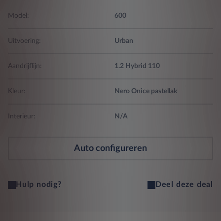
Model:
600
Uitvoering:
Urban
Aandrijflijn:
1.2 Hybrid 110
Kleur:
Nero Onice pastellak
Interieur:
N/A
Auto configureren
Hulp nodig?
Deel deze deal