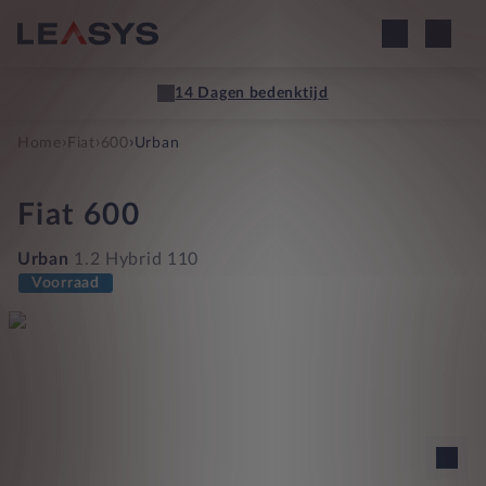
14 Dagen bedenktijd
›
›
›
Home
Fiat
600
Urban
Fiat
600
Urban
1.2 Hybrid 110
Voorraad