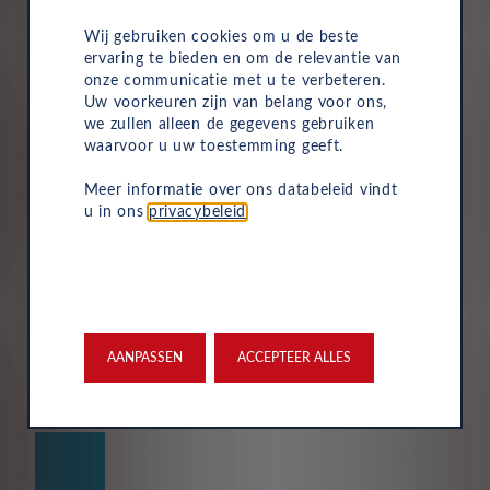
maandelijkse kosten van uw zakelijke autolease.
Hierdoor wordt het eenvoudig om de voertuigen van
Wij gebruiken cookies om u de beste
uw bedrijf te beheren.
ervaring te bieden en om de relevantie van
onze communicatie met u te verbeteren.
Uw voorkeuren zijn van belang voor ons,
we zullen alleen de gegevens gebruiken
waarvoor u uw toestemming geeft.
Meer informatie over ons databeleid vindt
u in ons
privacybeleid
.
Verzekering
Uw Leasys zakelijke autolease is standaard voorzien van
verzekering. De maandelijkse kosten omvatten een
inzittendenschadeverzekering, een WA-verzekering en
een uitgebreide dekking, zodat u volledig beschermd
AANPASSEN
ACCEPTEER ALLES
bent in het geval van onvoorziene ongelukken.