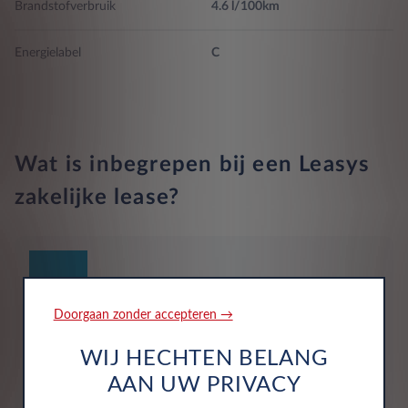
Brandstofverbruik
4.6 l/100km
Apps controle
Hoorbaar voetgangers waarsch.systeem
Energielabel
C
Telefoon integratie Apple CarPlay, Android Auto, 999 maanden
Airbags 6
abonnement op Apple, 999 maanden abonnement op Android,
0 maanden abonnement op Mirrorlink, Apple draadloze
verbinding en Android draadloze verbinding
Wat is inbegrepen bij een Leasys
zakelijke lease?
Doorgaan zonder accepteren →
Alles is inbegrepen
WIJ HECHTEN BELANG
Motorrijtuigenbelasting, onderhoud, service, reparaties
AAN UW PRIVACY
en pechhulp zijn allemaal inbegrepen in de vaste