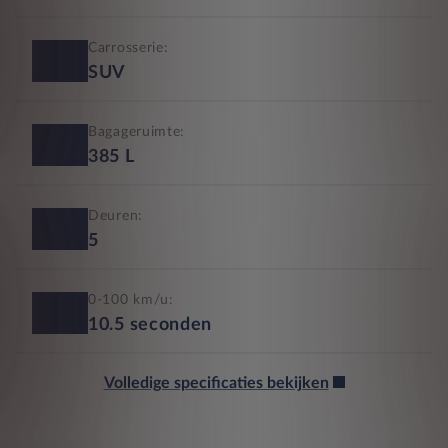
Carrosserie:
SUV
Bagageruimte:
385
L
Deuren:
5
0-100 km/u:
10.5
seconden
Volledige specificaties bekijken