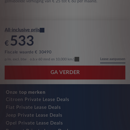
gemiddelde verhoging van € 25 tot € 60 per maand.
All-inclusive prijs
533
€
Fiscale waarde € 30490
Lease aanpassen
p/m. excl. btw
o.b.v 60 mnd en 10,000 km/j
GA VERDER
Onze top merken
Citroen Private Lease Deals
Fiat Private Lease Deals
Jeep Private Lease Deals
Opel Private Lease Deals