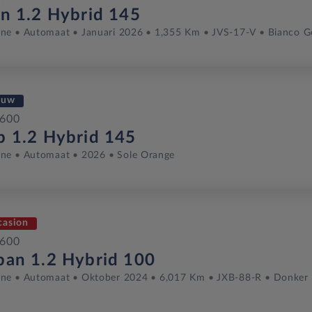
on 1.2 Hybrid 145
ine
Automaat
Januari 2026
1,355 Km
JVS-17-V
Bianco G
euw
 600
p 1.2 Hybrid 145
ine
Automaat
2026
Sole Orange
casion
 600
ban 1.2 Hybrid 100
ine
Automaat
Oktober 2024
6,017 Km
JXB-88-R
Donker 