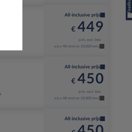
Feedback
All-inclusive prijs
449
€
p/m. excl. btw
ky
o.b.v 48 mnd en 10,000 km/j
All-inclusive prijs
450
€
p/m. excl. btw
a
o.b.v 48 mnd en 10,000 km/j
All-inclusive prijs
450