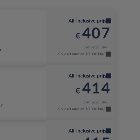
All-inclusive prijs
407
€
p/m. excl. btw
a
o.b.v 48 mnd en 10,000 km/j
All-inclusive prijs
414
€
p/m. excl. btw
ky
o.b.v 48 mnd en 10,000 km/j
All-inclusive prijs