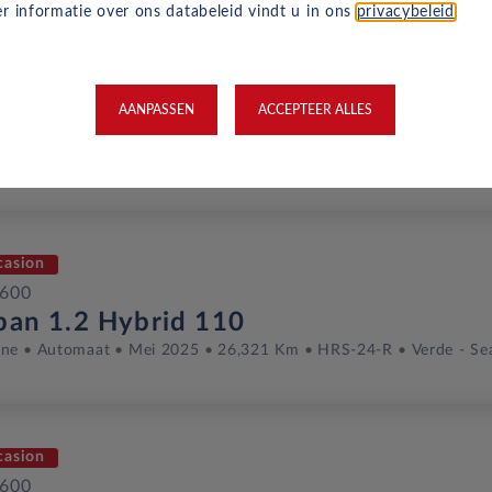
r informatie over ons databeleid vindt u in ons
privacybeleid
.
casion
 600
AANPASSEN
ACCEPTEER ALLES
ban 1.2 Hybrid 110
ine
Automaat
Mei 2025
27,496 Km
HPS-96-N
Azzuro - S
casion
 600
ban 1.2 Hybrid 110
ine
Automaat
Mei 2025
26,321 Km
HRS-24-R
Verde - Se
casion
 600