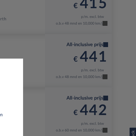
415
€
p/m. excl. btw
arth
o.b.v 48 mnd en 10,000 km/j
All-inclusive prijs
441
€
p/m. excl. btw
o.b.v 48 mnd en 10,000 km/j
All-inclusive prijs
442
€
en
p/m. excl. btw
o.b.v 60 mnd en 10,000 km/j