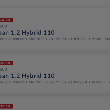
casion
 600
ban 1.2 Hybrid 110
ine
Automaat
Mei 2025
28,129 Km
HRN-25-J
Verde - Se
casion
 600
ban 1.2 Hybrid 110
ine
Automaat
Mei 2025
24,192 Km
HRJ-97-X
Azzuro - S
casion