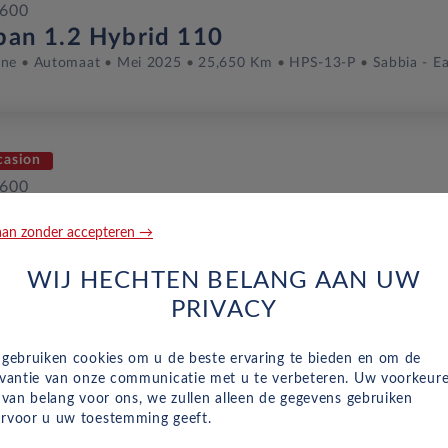
 600
ban 1.2 Hybrid 110
ine
Automaat
Mei 2025
25,650 Km
HPS-13-P
Sabbia - E
casion
 600
 Prima 1.2 Hybrid 100
an zonder accepteren →
ine
Automaat
Februari 2025
27,408 Km
KLH-45-H
Rood
WIJ HECHTEN BELANG AAN UW
PRIVACY
euw
 gebruiken cookies om u de beste ervaring te bieden en om de
 600
evantie van onze communicatie met u te verbeteren. Uw voorkeur
p BEV 54KWH
n van belang voor ons, we zullen alleen de gegevens gebruiken
dig Elektrisch
Automaat
2026
Sole Orange
rvoor u uw toestemming geeft.