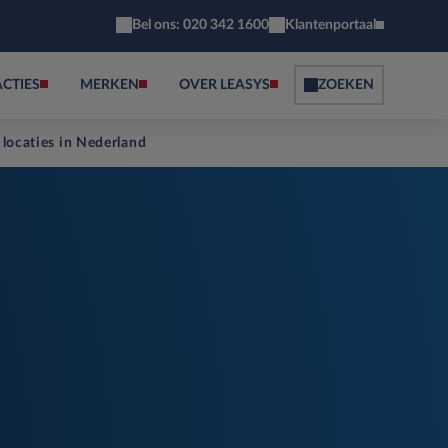
Bel ons: 020 342 1600
Klantenportaal
ACTIES
MERKEN
OVER LEASYS
ZOEKEN
 locaties in Nederland