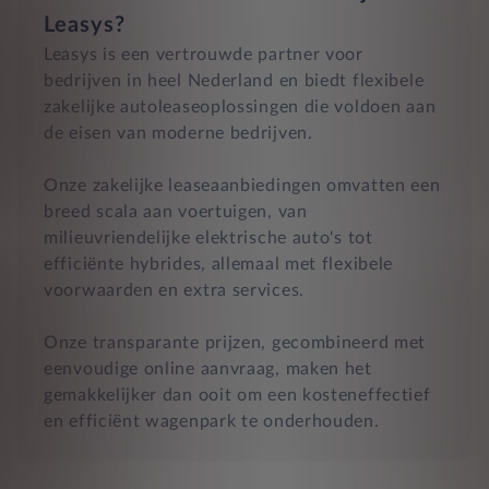
Leasys?
Leasys is een vertrouwde partner voor
bedrijven in heel Nederland en biedt flexibele
zakelijke autoleaseoplossingen die voldoen aan
de eisen van moderne bedrijven.
Onze zakelijke leaseaanbiedingen omvatten een
breed scala aan voertuigen, van
milieuvriendelijke elektrische auto's tot
efficiënte hybrides, allemaal met flexibele
voorwaarden en extra services.
Onze transparante prijzen, gecombineerd met
eenvoudige online aanvraag, maken het
gemakkelijker dan ooit om een kosteneffectief
en efficiënt wagenpark te onderhouden.