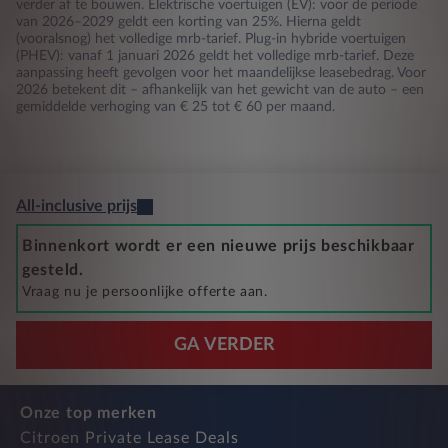
verder af te bouwen. Elektrische voertuigen (EV): voor de periode
van 2026–2029 geldt een korting van 25%. Hierna geldt
(vooralsnog) het volledige mrb-tarief. Plug-in hybride voertuigen
(PHEV): vanaf 1 januari 2026 geldt het volledige mrb-tarief. Deze
aanpassing heeft gevolgen voor het maandelijkse leasebedrag. Voor
2026 betekent dit – afhankelijk van het gewicht van de auto – een
gemiddelde verhoging van € 25 tot € 60 per maand.
All-inclusive prijs
Binnenkort wordt er een nieuwe prijs beschikbaar
gesteld.
Vraag nu je persoonlijke offerte aan.
GA VERDER
Onze top merken
Citroen Private Lease Deals