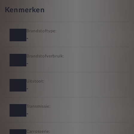
Kenmerken
Brandstoftype:
-
Brandstofverbruik:
-
Uitstoot:
-
Transmissie:
-
Carrosserie: