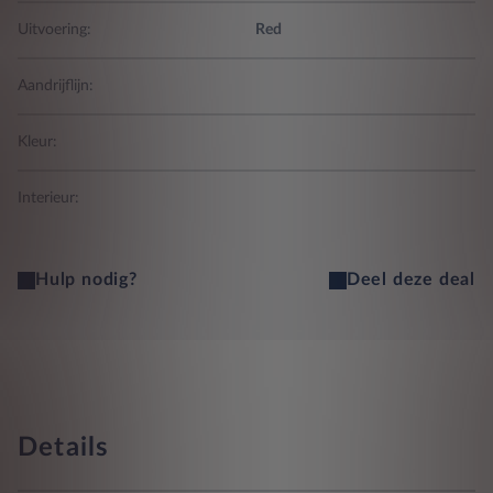
Uitvoering:
Red
Aandrijflijn:
Kleur:
Interieur:
Hulp nodig?
Deel deze deal
Details