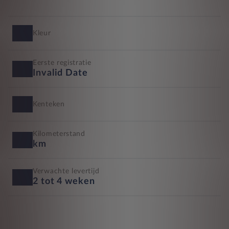
Kleur
Eerste registratie
Invalid Date
Kenteken
Kilometerstand
km
Verwachte levertijd
2 tot 4 weken