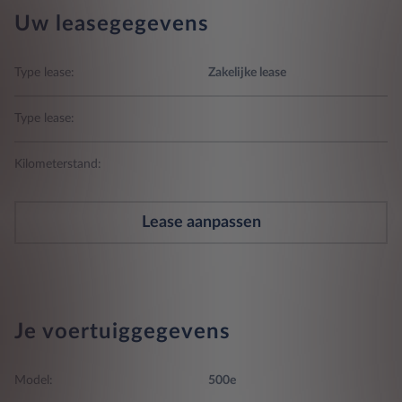
Uw leasegegevens
Type lease:
Zakelijke lease
Type lease:
Kilometerstand:
Lease aanpassen
Je voertuiggegevens
Model:
500e