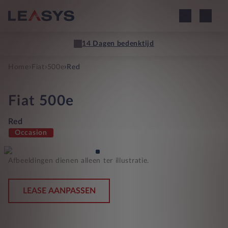
14 Dagen bedenktijd
›
›
›
Home
Fiat
500e
Red
Fiat
500e
Red
Occasion
Afbeeldingen dienen alleen ter illustratie.
LEASE AANPASSEN