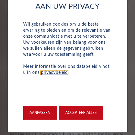
AAN UW PRIVACY
Wij gebruiken cookies om u de beste
ervaring te bieden en om de relevantie van
onze communicatie met u te verbeteren.
Uw voorkeuren zijn van belang voor ons,
Geen investering of aanbetaling nodig
we zullen alleen de gegevens gebruiken
waarvoor u uw toestemming geeft.
Bij zakelijke lease is de leasemaatschappij eigenaar van
de auto en betaalt u een vast maandbedrag. Hierdoor
Meer informatie over ons databeleid vindt
loopt uw bedrijf geen waarderisico en krijgt u niet te
u in ons
privacybeleid
.
maken met onverwachte rekeningen.
AANPASSEN
ACCEPTEER ALLES
Duurzaam en risicoloos
Verlaag de CO2-voetafdruk van uw bedrijf zonder grote