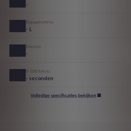
-
Bagageruimte:
-
L
Deuren:
-
0-100 km/u:
-
seconden
Volledige specificaties bekijken