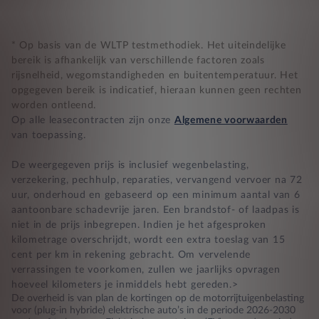
* Op basis van de WLTP testmethodiek. Het uiteindelijke
bereik is afhankelijk van verschillende factoren zoals
rijsnelheid, wegomstandigheden en buitentemperatuur. Het
opgegeven bereik is indicatief, hieraan kunnen geen rechten
worden ontleend.
Op alle leasecontracten zijn onze
Algemene voorwaarden
van toepassing.
De weergegeven prijs is inclusief wegenbelasting,
verzekering, pechhulp, reparaties, vervangend vervoer na 72
uur, onderhoud en gebaseerd op een minimum aantal van 6
aantoonbare schadevrije jaren. Een brandstof- of laadpas is
niet in de prijs inbegrepen. Indien je het afgesproken
kilometrage overschrijdt, wordt een extra toeslag van 15
cent per km in rekening gebracht. Om vervelende
verrassingen te voorkomen, zullen we jaarlijks opvragen
hoeveel kilometers je inmiddels hebt gereden.>
De overheid is van plan de kortingen op de motorrijtuigenbelasting
voor (plug-in hybride) elektrische auto’s in de periode 2026-2030