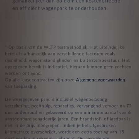
gemakkelijker dan ooit om een kosteneffectief
en efficiënt wagenpark te onderhouden.
* Op basis van de WLTP testmethodiek. Het uiteindelijke
bereik is afhankelijk van verschillende factoren zoals
rijsnelheid, wegomstandigheden en buitentemperatuur. Het
opgegeven bereik is indicatief, hieraan kunnen geen rechten
worden ontleend.
Op alle leasecontracten zijn onze
Algemene voorwaarden
van toepassing.
De weergegeven prijs is inclusief wegenbelasting,
verzekering, pechhulp, reparaties, vervangend vervoer na 72
uur, onderhoud en gebaseerd op een minimum aantal van 6
aantoonbare schadevrije jaren. Een brandstof- of laadpas is
niet in de prijs inbegrepen. Indien je het afgesproken
kilometrage overschrijdt, wordt een extra toeslag van 15
cent per km in rekening gebracht. Om vervelende