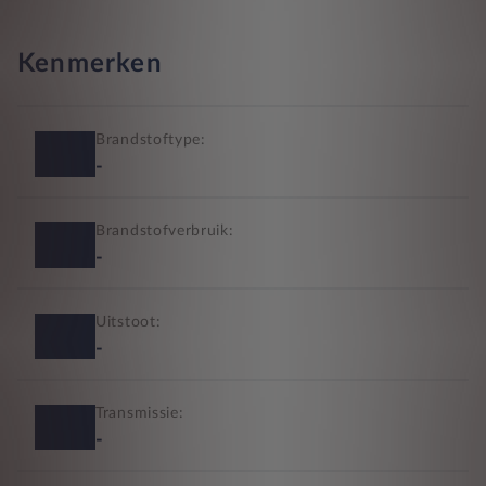
Kenmerken
Brandstoftype:
-
Brandstofverbruik:
-
Uitstoot:
-
Transmissie:
-