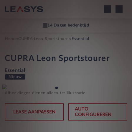
14 Dagen bedenktijd
›
›
›
Home
CUPRA
Leon Sportstourer
Essential
CUPRA
Leon Sportstourer
Essential
Nieuw
Afbeeldingen dienen alleen ter illustratie.
AUTO
LEASE AANPASSEN
CONFIGUREREN