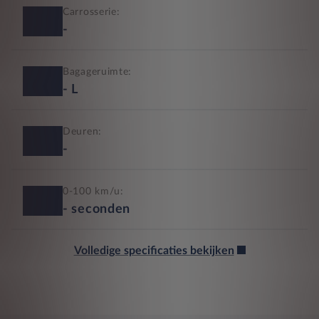
Carrosserie:
-
Bagageruimte:
-
L
Deuren:
-
0-100 km/u:
-
seconden
Volledige specificaties bekijken