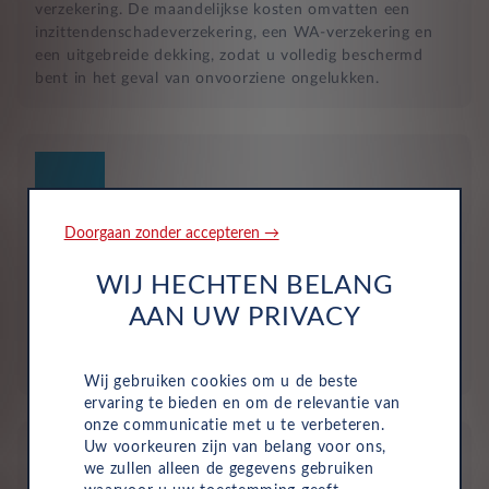
verzekering. De maandelijkse kosten omvatten een
inzittendenschadeverzekering, een WA-verzekering en
een uitgebreide dekking, zodat u volledig beschermd
bent in het geval van onvoorziene ongelukken.
Doorgaan zonder accepteren →
Geen investering of aanbetaling nodig
WIJ HECHTEN BELANG
Bij zakelijke lease is de leasemaatschappij eigenaar van
AAN UW PRIVACY
de auto en betaalt u een vast maandbedrag. Hierdoor
loopt uw bedrijf geen waarderisico en krijgt u niet te
maken met onverwachte rekeningen.
Wij gebruiken cookies om u de beste
ervaring te bieden en om de relevantie van
onze communicatie met u te verbeteren.
Uw voorkeuren zijn van belang voor ons,
we zullen alleen de gegevens gebruiken