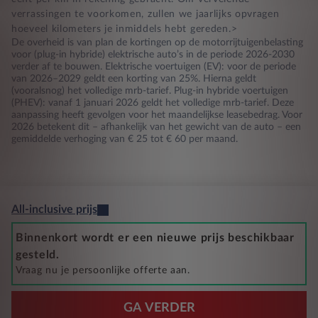
verrassingen te voorkomen, zullen we jaarlijks opvragen
hoeveel kilometers je inmiddels hebt gereden.>
De overheid is van plan de kortingen op de motorrijtuigenbelasting
voor (plug-in hybride) elektrische auto’s in de periode 2026-2030
verder af te bouwen. Elektrische voertuigen (EV): voor de periode
van 2026–2029 geldt een korting van 25%. Hierna geldt
(vooralsnog) het volledige mrb-tarief. Plug-in hybride voertuigen
(PHEV): vanaf 1 januari 2026 geldt het volledige mrb-tarief. Deze
aanpassing heeft gevolgen voor het maandelijkse leasebedrag. Voor
2026 betekent dit – afhankelijk van het gewicht van de auto – een
gemiddelde verhoging van € 25 tot € 60 per maand.
All-inclusive prijs
Binnenkort wordt er een nieuwe prijs beschikbaar
gesteld.
Vraag nu je persoonlijke offerte aan.
GA VERDER