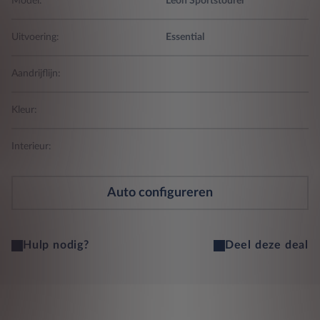
Model:
Leon Sportstourer
Uitvoering:
Essential
Aandrijflijn:
Kleur:
Interieur:
Auto configureren
Hulp nodig?
Deel deze deal