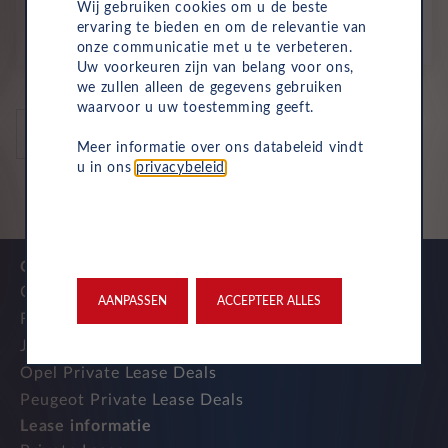
€
Wij gebruiken cookies om u de beste
ervaring te bieden en om de relevantie van
p/m. excl. btw
o.b.v 60 mnd en 10,000 km/j
onze communicatie met u te verbeteren.
Uw voorkeuren zijn van belang voor ons,
we zullen alleen de gegevens gebruiken
waarvoor u uw toestemming geeft.
auto's per pagina
Meer informatie over ons databeleid vindt
u in ons
privacybeleid
.
Onze top merken
Citroen Private Lease Deals
AANPASSEN
ACCEPTEER ALLES
Fiat Private Lease Deals
Jeep Private Lease Deals
Opel Private Lease Deals
Peugeot Private Lease Deals
Lease informatie