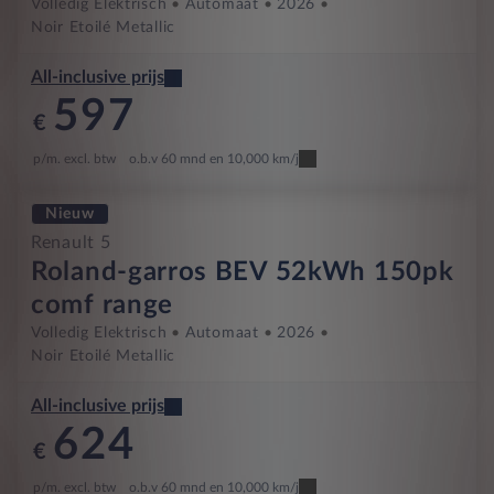
Volledig Elektrisch
Automaat
2026
Noir Etoilé Metallic
All-inclusive prijs
597
€
p/m. excl. btw
o.b.v 60 mnd en 10,000 km/j
Nieuw
Renault 5
Roland-garros BEV 52kWh 150pk
comf range
Volledig Elektrisch
Automaat
2026
Noir Etoilé Metallic
All-inclusive prijs
624
€
p/m. excl. btw
o.b.v 60 mnd en 10,000 km/j