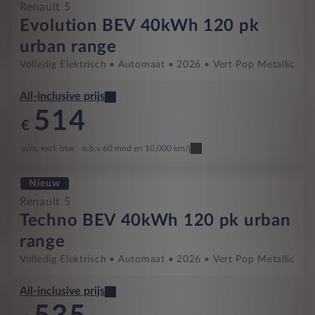
Renault 5
Evolution BEV 40kWh 120 pk
urban range
Volledig Elektrisch
Automaat
2026
Vert Pop Metallic
All-inclusive prijs
514
€
p/m. excl. btw
o.b.v 60 mnd en 10,000 km/j
Nieuw
Renault 5
Techno BEV 40kWh 120 pk urban
range
Volledig Elektrisch
Automaat
2026
Vert Pop Metallic
All-inclusive prijs