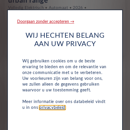
urban range
Volledig Elektrisch
Automaat
2026
Noir Etoilé Metallic
Doorgaan zonder accepteren →
All-inclusive prijs
557
WIJ HECHTEN BELANG
€
AAN UW PRIVACY
p/m. excl. btw
o.b.v 60 mnd en 10,000 km/j
Wij gebruiken cookies om u de beste
Nieuw
ervaring te bieden en om de relevantie van
Renault 5
onze communicatie met u te verbeteren.
Techno BEV 52kWh 150 pk
Uw voorkeuren zijn van belang voor ons,
we zullen alleen de gegevens gebruiken
comfort range
waarvoor u uw toestemming geeft.
Volledig Elektrisch
Automaat
2026
Vert Pop Metallic
Meer informatie over ons databeleid vindt
All-inclusive prijs
u in ons
privacybeleid
.
574
€
p/m. excl. btw
o.b.v 60 mnd en 10,000 km/j