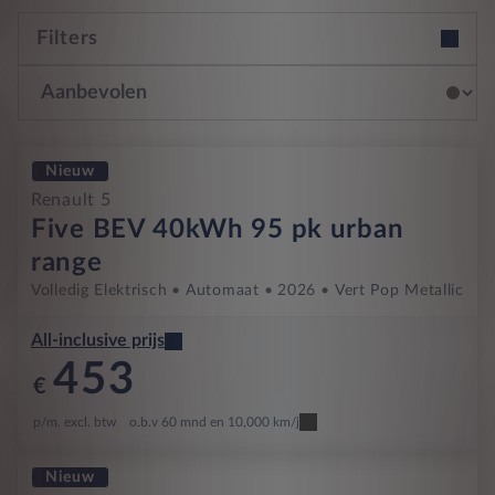
Filters
Nieuw
Renault 5
Five BEV 40kWh 95 pk urban
range
Volledig Elektrisch
Automaat
2026
Vert Pop Metallic
All-inclusive prijs
453
€
p/m. excl. btw
o.b.v 60 mnd en 10,000 km/j
Nieuw