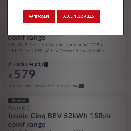
Occasion
AANPASSEN
ACCEPTEER ALLES
Renault 5
Iconic Cinq BEV 52kWh 150pk
comf range
Volledig Elektrisch
Automaat
Januari 2025
24,198 Km
KPP-48-H
Donker Blauw Metallic
All-inclusive prijs
579
€
p/m. excl. btw
o.b.v 48 mnd en 10,000 km/j
Nieuw
Renault 5
Iconic Cinq BEV 52kWh 150pk
comf range