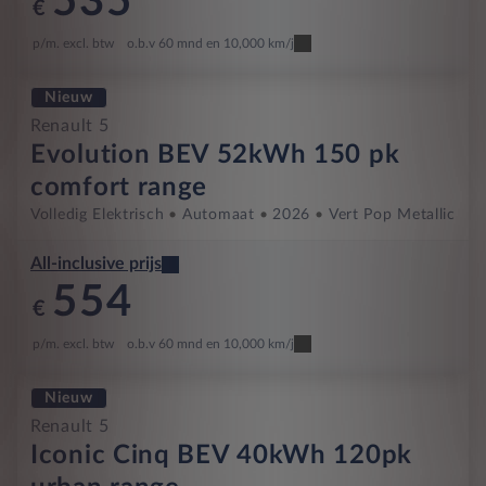
535
€
p/m. excl. btw
o.b.v 60 mnd en 10,000 km/j
Nieuw
Renault 5
Evolution BEV 52kWh 150 pk
comfort range
Volledig Elektrisch
Automaat
2026
Vert Pop Metallic
All-inclusive prijs
554
€
p/m. excl. btw
o.b.v 60 mnd en 10,000 km/j
Nieuw
Renault 5
Iconic Cinq BEV 40kWh 120pk