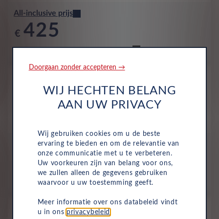
All-inclusive prijs
425
€
p/m. excl. btw
o.b.v 48 mnd en 10,000 km/j
Doorgaan zonder accepteren →
Occasion
Peugeot 2008
WIJ HECHTEN BELANG
Style 1.2 PureTech 100
AAN UW PRIVACY
Benzine
Handmatig
Januari 2025
23,139 Km
KLV-46-R
Noir Perla Nera
Wij gebruiken cookies om u de beste
ervaring te bieden en om de relevantie van
All-inclusive prijs
onze communicatie met u te verbeteren.
426
Uw voorkeuren zijn van belang voor ons,
€
we zullen alleen de gegevens gebruiken
p/m. excl. btw
o.b.v 48 mnd en 10,000 km/j
waarvoor u uw toestemming geeft.
Meer informatie over ons databeleid vindt
Occasion
u in ons
privacybeleid
.
Peugeot 2008