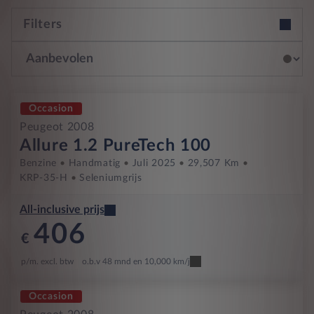
Filters
Occasion
Peugeot 2008
Allure 1.2 PureTech 100
Benzine
Handmatig
Juli 2025
29,507 Km
KRP-35-H
Seleniumgrijs
All-inclusive prijs
406
€
p/m. excl. btw
o.b.v 48 mnd en 10,000 km/j
Occasion