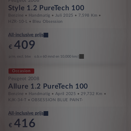
Peugeot 2008
Style 1.2 PureTech 100
Benzine
Handmatig
Juli 2025
7,598 Km
HZR-10-L
Bleu Obsession
All-inclusive prijs
409
€
p/m. excl. btw
o.b.v 60 mnd en 10,000 km/j
Occasion
Peugeot 2008
Allure 1.2 PureTech 100
Benzine
Handmatig
April 2025
29,732 Km
KJK-34-T
OBSESSION BLUE PAINT-
All-inclusive prijs
416
€