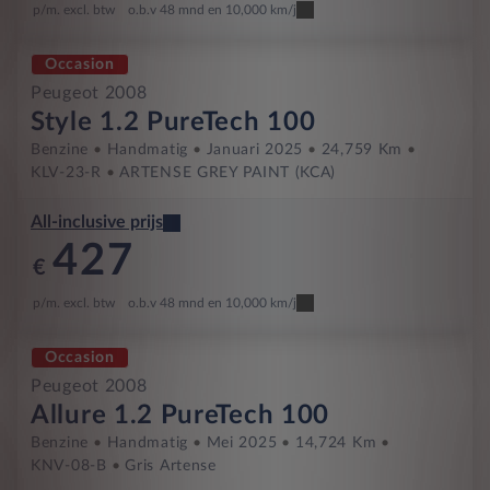
p/m. excl. btw
o.b.v 48 mnd en 10,000 km/j
Occasion
Peugeot 2008
Style 1.2 PureTech 100
Benzine
Handmatig
Januari 2025
24,759 Km
KLV-23-R
ARTENSE GREY PAINT (KCA)
All-inclusive prijs
427
€
p/m. excl. btw
o.b.v 48 mnd en 10,000 km/j
Occasion
Peugeot 2008
Allure 1.2 PureTech 100
Benzine
Handmatig
Mei 2025
14,724 Km
KNV-08-B
Gris Artense