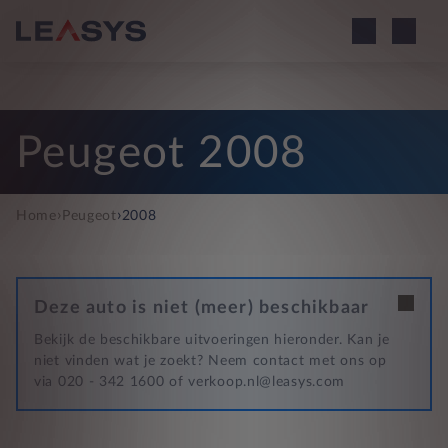
Peugeot 2008
›
›
Home
Peugeot
2008
Deze auto is niet (meer) beschikbaar
Bekijk de beschikbare uitvoeringen hieronder. Kan je
niet vinden wat je zoekt? Neem contact met ons op
via 020 - 342 1600 of verkoop.nl@leasys.com