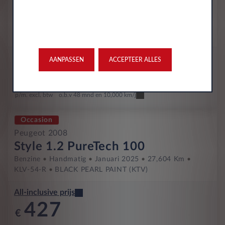
Style 1.2 PureTech 100
Benzine
Handmatig
Januari 2025
22,662 Km
KLV-35-R
Gris Artense
All-inclusive prijs
AANPASSEN
ACCEPTEER ALLES
426
€
p/m. excl. btw
o.b.v 48 mnd en 10,000 km/j
Occasion
Peugeot 2008
Style 1.2 PureTech 100
Benzine
Handmatig
Januari 2025
27,604 Km
KLV-54-R
BLACK PEARL PAINT (KTV)
All-inclusive prijs
427
€