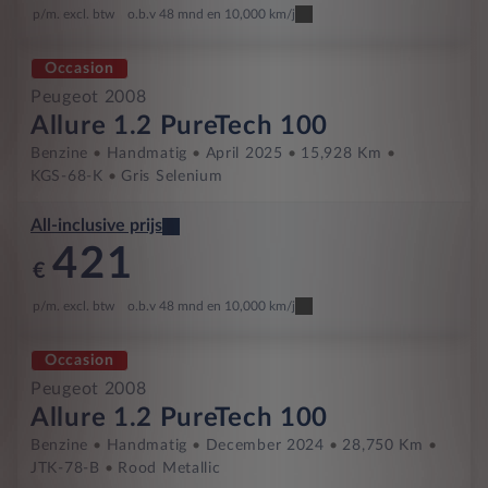
p/m. excl. btw
o.b.v 48 mnd en 10,000 km/j
Occasion
Peugeot 2008
Allure 1.2 PureTech 100
Benzine
Handmatig
April 2025
15,928 Km
KGS-68-K
Gris Selenium
All-inclusive prijs
421
€
p/m. excl. btw
o.b.v 48 mnd en 10,000 km/j
Occasion
Peugeot 2008
Allure 1.2 PureTech 100
Benzine
Handmatig
December 2024
28,750 Km
JTK-78-B
Rood Metallic