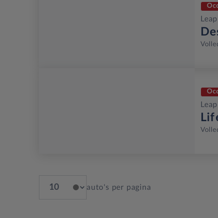
Oc
Lea
De
Volle
Oc
Lea
Li
Volle
auto's per pagina