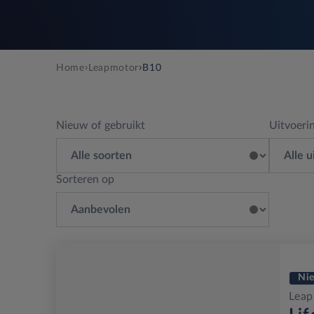
›
›
Home
Leapmotor
B10
Nieuw of gebruikt
Uitvoeri
Sorteren op
Ni
Lea