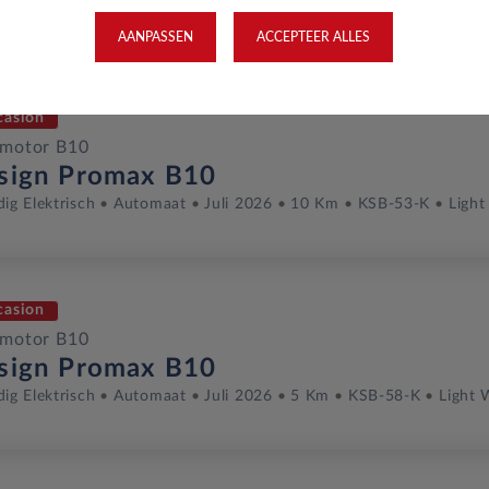
dig Elektrisch
Automaat
Januari 2026
215 Km
JTV-78-X
 White (licht Wit...
AANPASSEN
ACCEPTEER ALLES
casion
pmotor B10
sign Promax B10
dig Elektrisch
Automaat
Juli 2026
10 Km
KSB-53-K
Light
casion
pmotor B10
sign Promax B10
dig Elektrisch
Automaat
Juli 2026
5 Km
KSB-58-K
Light 