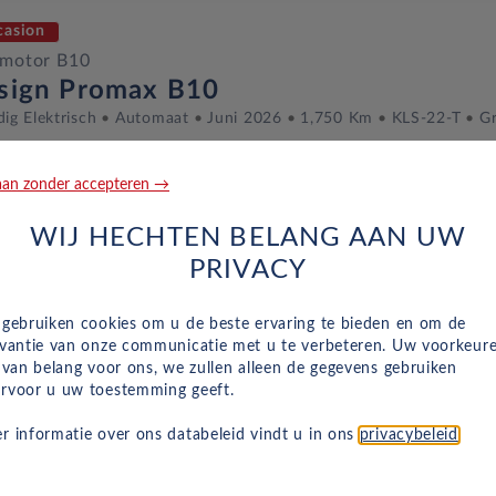
casion
pmotor B10
sign Promax B10
dig Elektrisch
Automaat
Juni 2026
1,750 Km
KLS-22-T
Gr
an zonder accepteren →
casion
WIJ HECHTEN BELANG AAN UW
pmotor B10
PRIVACY
sign Promax B10
dig Elektrisch
Automaat
Oktober 2025
12,000 Km
JKJ-43-
 gebruiken cookies om u de beste ervaring te bieden en om de
evantie van onze communicatie met u te verbeteren. Uw voorkeur
n van belang voor ons, we zullen alleen de gegevens gebruiken
rvoor u uw toestemming geeft.
casion
r informatie over ons databeleid vindt u in ons
privacybeleid
.
pmotor B10
sign Promax B10