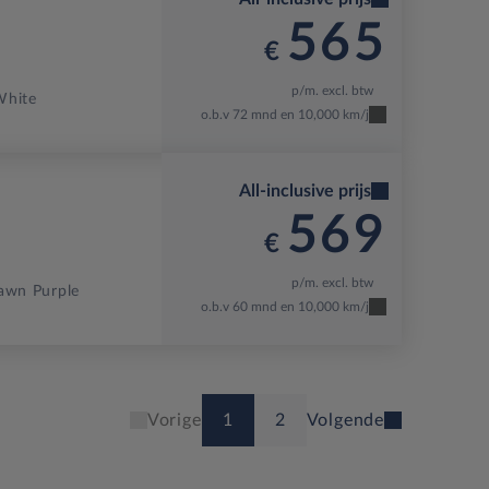
565
€
p/m. excl. btw
White
o.b.v 72 mnd en 10,000 km/j
All-inclusive prijs
569
€
p/m. excl. btw
awn Purple
o.b.v 60 mnd en 10,000 km/j
1
2
Vorige
Volgende