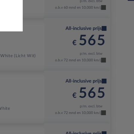
p/m. excl. btw
o.b.v 60 mnd en 10,000 km/j
All-inclusive prijs
565
€
p/m. excl. btw
 White (licht Wit)
o.b.v 72 mnd en 10,000 km/j
All-inclusive prijs
565
€
p/m. excl. btw
White
o.b.v 72 mnd en 10,000 km/j
All-inclusive prijs