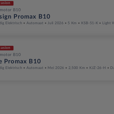
casion
pmotor B10
sign Promax B10
dig Elektrisch
Automaat
Juli 2026
5 Km
KSB-51-K
Light 
casion
pmotor B10
fe Promax B10
dig Elektrisch
Automaat
Mei 2026
2,500 Km
KJZ-26-H
D