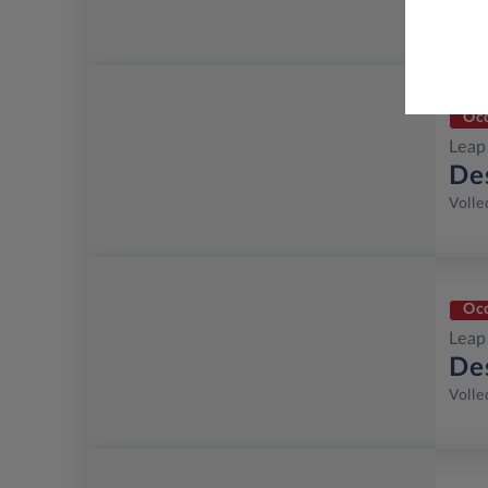
Volle
Light
Oc
Lea
De
Volle
Oc
Lea
De
Volle