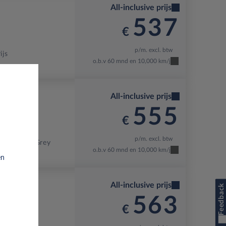
All-inclusive prijs
537
€
p/m. excl. btw
ijs
o.b.v 60 mnd en 10,000 km/j
All-inclusive prijs
555
€
p/m. excl. btw
J
Tundra Grey
o.b.v 60 mnd en 10,000 km/j
en
All-inclusive prijs
Feedback
563
€