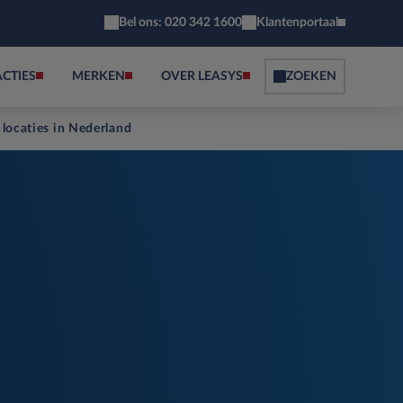
Bel ons: 020 342 1600
Klantenportaal
ACTIES
MERKEN
OVER LEASYS
ZOEKEN
 locaties in Nederland