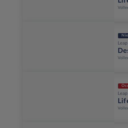
Li
Volle
Ni
Lea
De
Volle
Oc
Lea
Li
Volle