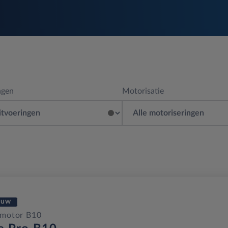
ngen
Motorisatie
euw
pmotor B10