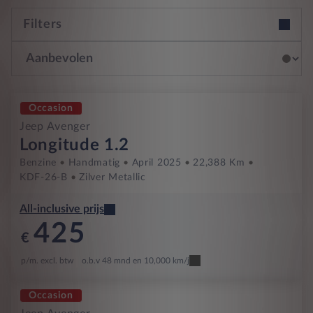
Filters
Occasion
Jeep Avenger
Longitude 1.2
Benzine
Handmatig
April 2025
22,388 Km
KDF-26-B
Zilver Metallic
All-inclusive prijs
425
€
p/m. excl. btw
o.b.v 48 mnd en 10,000 km/j
Occasion