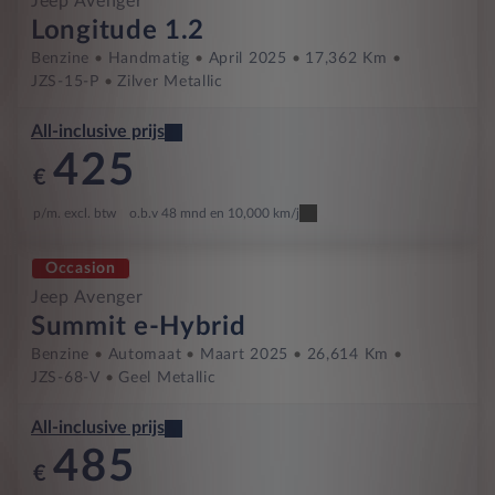
Jeep Avenger
Longitude 1.2
Benzine
Handmatig
April 2025
17,362 Km
JZS-15-P
Zilver Metallic
All-inclusive prijs
425
€
p/m. excl. btw
o.b.v 48 mnd en 10,000 km/j
Occasion
Jeep Avenger
Summit e-Hybrid
Benzine
Automaat
Maart 2025
26,614 Km
JZS-68-V
Geel Metallic
All-inclusive prijs
485
€