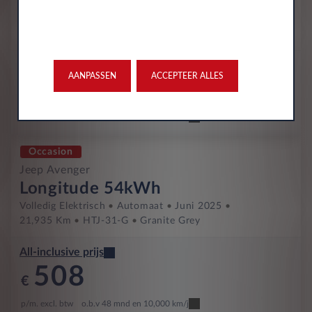
Longitude 54kWh
Volledig Elektrisch
Automaat
2027
Ruby Red Pastel
All-inclusive prijs
AANPASSEN
ACCEPTEER ALLES
506
€
p/m. excl. btw
o.b.v 60 mnd en 10,000 km/j
Occasion
Jeep Avenger
Longitude 54kWh
Volledig Elektrisch
Automaat
Juni 2025
21,935 Km
HTJ-31-G
Granite Grey
All-inclusive prijs
508
€
p/m. excl. btw
o.b.v 48 mnd en 10,000 km/j