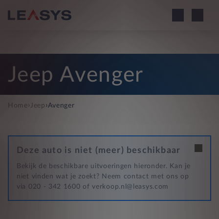
Jeep Avenger
›
›
Home
Jeep
Avenger
Deze auto is niet (meer) beschikbaar
Bekijk de beschikbare uitvoeringen hieronder. Kan je
niet vinden wat je zoekt? Neem contact met ons op
via 020 - 342 1600 of verkoop.nl@leasys.com