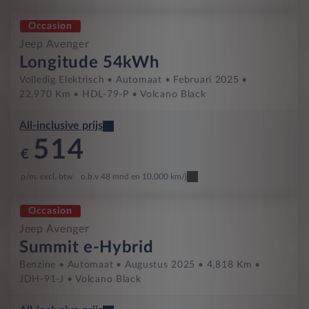
Occasion
Jeep Avenger
Longitude 54kWh
Volledig Elektrisch
Automaat
Februari 2025
22,970 Km
HDL-79-P
Volcano Black
All-inclusive prijs
514
€
p/m. excl. btw
o.b.v 48 mnd en 10,000 km/j
Occasion
Jeep Avenger
Summit e-Hybrid
Benzine
Automaat
Augustus 2025
4,818 Km
JDH-91-J
Volcano Black