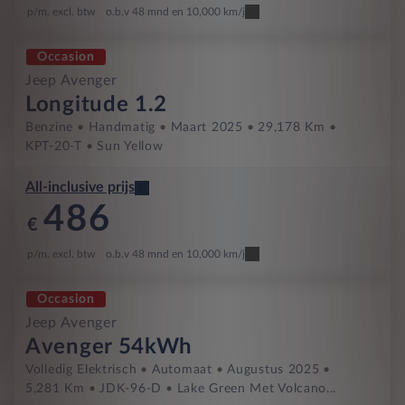
p/m. excl. btw
o.b.v 48 mnd en 10,000 km/j
Occasion
Jeep Avenger
Longitude 1.2
Benzine
Handmatig
Maart 2025
29,178 Km
KPT-20-T
Sun Yellow
All-inclusive prijs
486
€
p/m. excl. btw
o.b.v 48 mnd en 10,000 km/j
Occasion
Jeep Avenger
Avenger 54kWh
Volledig Elektrisch
Automaat
Augustus 2025
5,281 Km
JDK-96-D
Lake Green Met Volcano...