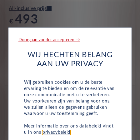
All-inclusive prijs
493
€
p/m. excl. btw
o.b.v 60 mnd en 10,000 km/j
Doorgaan zonder accepteren →
Occasion
WIJ HECHTEN BELANG
Jeep Avenger
Longitude e-Hybrid
AAN UW PRIVACY
Benzine
Automaat
Augustus 2025
18,726 Km
JDR-90-B
Storm Grey Met Volcano...
Wij gebruiken cookies om u de beste
ervaring te bieden en om de relevantie van
All-inclusive prijs
onze communicatie met u te verbeteren.
506
Uw voorkeuren zijn van belang voor ons,
€
we zullen alleen de gegevens gebruiken
waarvoor u uw toestemming geeft.
p/m. excl. btw
o.b.v 60 mnd en 10,000 km/j
Meer informatie over ons databeleid vindt
Nieuw
u in ons
privacybeleid
.
Jeep Avenger