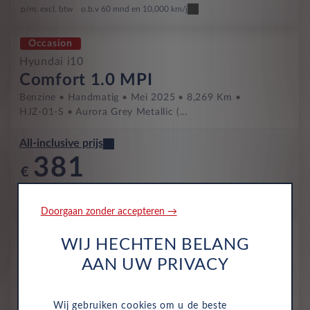
p/m. excl. btw
o.b.v 60 mnd en 10,000 km/j
Occasion
Hyundai i10
Comfort 1.0 MPI
Benzine
Handmatig
Mei 2025
8,269 Km
HJZ-01-S
Aurora Grey Metallic (...
All-inclusive prijs
381
€
p/m. excl. btw
o.b.v 48 mnd en 10,000 km/j
Doorgaan zonder accepteren →
Occasion
WIJ HECHTEN BELANG
Hyundai i10
AAN UW PRIVACY
Comfort 1.0 MPI
Benzine
Handmatig
Februari 2026
4,211 Km
JVT-64-Z
Phantom Black (donker ...
Wij gebruiken cookies om u de beste