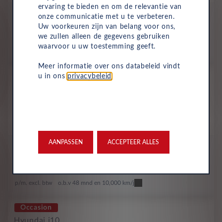
ervaring te bieden en om de relevantie van
All-inclusive prijs
onze communicatie met u te verbeteren.
384
Uw voorkeuren zijn van belang voor ons,
€
we zullen alleen de gegevens gebruiken
waarvoor u uw toestemming geeft.
p/m. excl. btw
o.b.v 60 mnd en 10,000 km/j
Meer informatie over ons databeleid vindt
Occasion
u in ons
privacybeleid
.
Hyundai i10
Comfort Limited 1.0i Automaat
Benzine
Automaat
Maart 2025
13,849 Km
KRK-83-G
Groen
AANPASSEN
ACCEPTEER ALLES
All-inclusive prijs
389
€
p/m. excl. btw
o.b.v 48 mnd en 10,000 km/j
Occasion
Hyundai i10