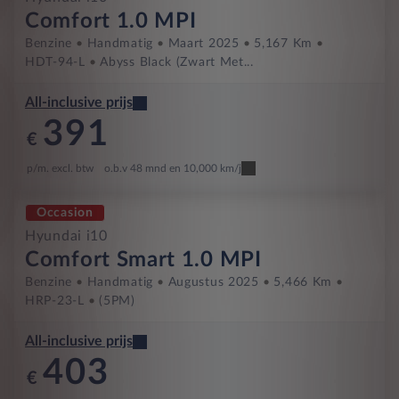
Comfort 1.0 MPI
Benzine
Handmatig
Maart 2025
5,167 Km
HDT-94-L
Abyss Black (zwart Met...
All-inclusive prijs
391
€
p/m. excl. btw
o.b.v 48 mnd en 10,000 km/j
Occasion
Hyundai i10
Comfort Smart 1.0 MPI
Benzine
Handmatig
Augustus 2025
5,466 Km
HRP-23-L
(5PM)
All-inclusive prijs
403
€