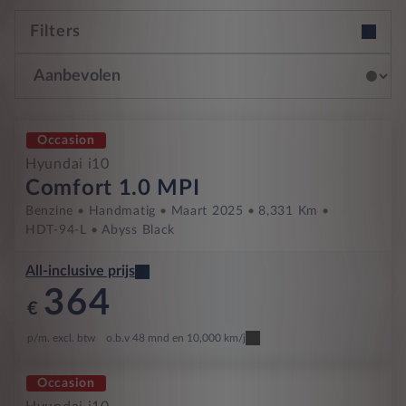
Filters
Occasion
Hyundai i10
Comfort 1.0 MPI
Benzine
Handmatig
Maart 2025
8,331 Km
HDT-94-L
Abyss Black
All-inclusive prijs
364
€
p/m. excl. btw
o.b.v 48 mnd en 10,000 km/j
Occasion