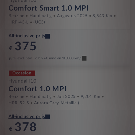
Hyundai i10
Comfort Smart 1.0 MPI
Benzine
Handmatig
Augustus 2025
8,543 Km
HRP-43-L
(UC3)
All-inclusive prijs
375
€
p/m. excl. btw
o.b.v 60 mnd en 10,000 km/j
Occasion
Hyundai i10
Comfort 1.0 MPI
Benzine
Handmatig
Juli 2025
9,201 Km
HRR-52-S
Aurora Grey Metallic (...
All-inclusive prijs
378
€