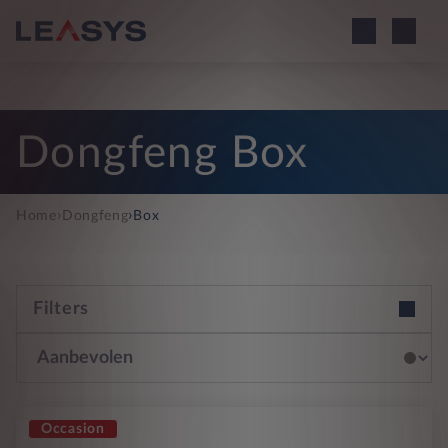
Dongfeng Box
›
›
Home
Dongfeng
Box
Filters
Occasion