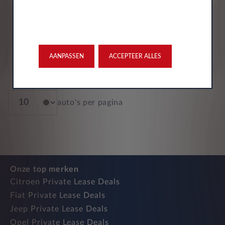
All-inclusive prijs
457
€
p/m. excl. btw
o.b.v 60 mnd en 10,000 km/j
AANPASSEN
ACCEPTEER ALLES
auto's per pagina
Onze top merken
Citroen Private Lease Deals
Fiat Private Lease Deals
Jeep Private Lease Deals
Opel Private Lease Deals