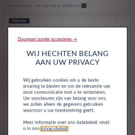
p/m. excl. btw
o.b.v 60 mnd en 10,000 km/j
Nieuw
Dongfeng Box
Style Edition 31kWh 70kW
Doorgaan zonder accepteren →
Volledig Elektrisch
Automaat
2024
Snow White Standaard Kleur
WIJ HECHTEN BELANG
AAN UW PRIVACY
All-inclusive prijs
441
€
Wij gebruiken cookies om u de beste
ervaring te bieden en om de relevantie van
p/m. excl. btw
o.b.v 60 mnd en 10,000 km/j
onze communicatie met u te verbeteren.
Uw voorkeuren zijn van belang voor ons,
Nieuw
we zullen alleen de gegevens gebruiken
Dongfeng Box
waarvoor u uw toestemming geeft.
Premium Edition 42kWh 70kW
Meer informatie over ons databeleid vindt
Volledig Elektrisch
Automaat
2024
u in ons
privacybeleid
.
Snow White Standaard Kleur