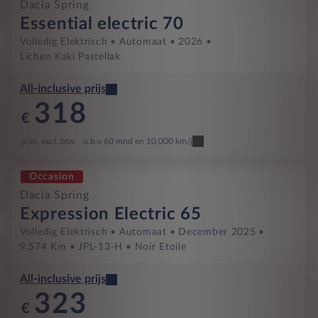
Dacia Spring
Essential electric 70
Volledig Elektrisch
Automaat
2026
Lichen Kaki Pastellak
All-inclusive prijs
318
€
p/m. excl. btw
o.b.v 60 mnd en 10,000 km/j
Occasion
Dacia Spring
Expression Electric 65
Volledig Elektrisch
Automaat
December 2025
9,574 Km
JPL-13-H
Noir Etoile
All-inclusive prijs
323
€