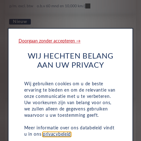
p/m. excl. btw
o.b.v 60 mnd en 10,000 km/j
Nieuw
Dacia Spring
Expression electric 70
Doorgaan zonder accepteren →
Volledig Elektrisch
Automaat
2026
Lichen Kaki Pastellak
WIJ HECHTEN BELANG
AAN UW PRIVACY
All-inclusive prijs
342
€
Wij gebruiken cookies om u de beste
ervaring te bieden en om de relevantie van
p/m. excl. btw
o.b.v 60 mnd en 10,000 km/j
onze communicatie met u te verbeteren.
Uw voorkeuren zijn van belang voor ons,
Nieuw
we zullen alleen de gegevens gebruiken
Dacia Spring
waarvoor u uw toestemming geeft.
Extreme electric 100
Meer informatie over ons databeleid vindt
Volledig Elektrisch
Automaat
2026
u in ons
privacybeleid
.
Lichen Kaki Pastellak