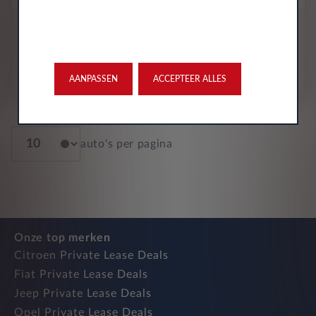
All-inclusive prijs
350
€
p/m. excl. btw
o.b.v 60 mnd en 10,000 km/j
AANPASSEN
ACCEPTEER ALLES
auto's per pagina
Onze top merken
Citroen Private Lease Deals
Fiat Private Lease Deals
Jeep Private Lease Deals
Opel Private Lease Deals