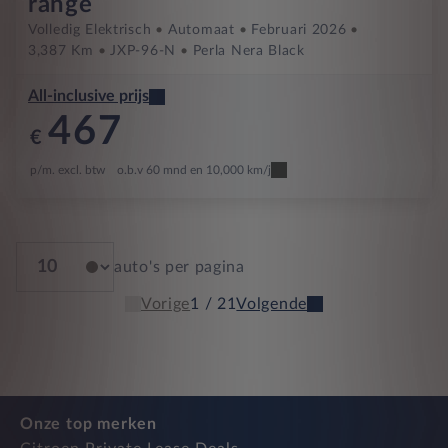
range
Volledig Elektrisch
Automaat
Februari 2026
3,387 Km
JXP-96-N
Perla Nera Black
All-inclusive prijs
467
€
p/m. excl. btw
o.b.v 60 mnd en 10,000 km/j
auto's per pagina
Vorige
1 / 21
Volgende
Onze top merken