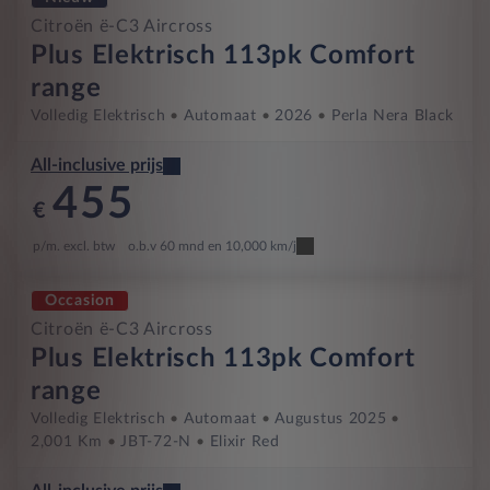
Citroën ë-C3 Aircross
Plus Elektrisch 113pk Comfort
range
Volledig Elektrisch
Automaat
2026
Perla Nera Black
All-inclusive prijs
455
€
p/m. excl. btw
o.b.v 60 mnd en 10,000 km/j
Occasion
Citroën ë-C3 Aircross
Plus Elektrisch 113pk Comfort
range
Volledig Elektrisch
Automaat
Augustus 2025
2,001 Km
JBT-72-N
Elixir Red