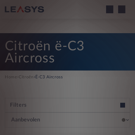
Citroën ë-C3
Aircross
›
›
Home
Citroën
Ë-C3 Aircross
Filters