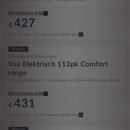
2,191 Km
JSK-43-D
Montana Green
All-inclusive prijs
427
€
p/m. excl. btw
o.b.v 60 mnd en 10,000 km/j
Nieuw
Citroën ë-C3 Aircross
You Elektrisch 113pk Comfort
range
Volledig Elektrisch
Automaat
2026
Perla Nera Black
All-inclusive prijs
431
€
p/m. excl. btw
o.b.v 60 mnd en 10,000 km/j
Nieuw