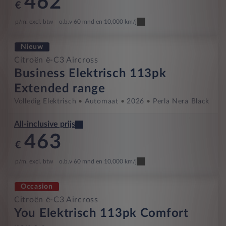
462
€
p/m. excl. btw
o.b.v 60 mnd en 10,000 km/j
Nieuw
Citroën ë-C3 Aircross
Business Elektrisch 113pk
Extended range
Volledig Elektrisch
Automaat
2026
Perla Nera Black
All-inclusive prijs
463
€
p/m. excl. btw
o.b.v 60 mnd en 10,000 km/j
Occasion
Citroën ë-C3 Aircross
You Elektrisch 113pk Comfort