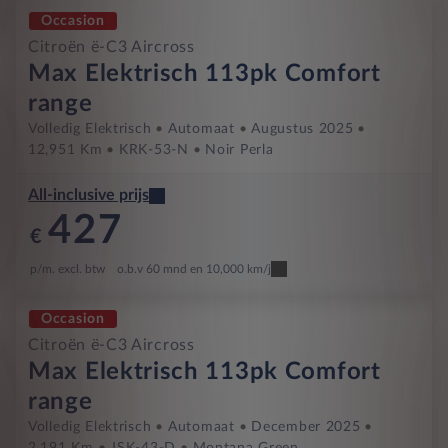
Occasion
Citroën ë-C3 Aircross
Max Elektrisch 113pk Comfort
range
Volledig Elektrisch
Automaat
Augustus 2025
12,951 Km
KRK-53-N
Noir Perla
All-inclusive prijs
427
€
p/m. excl. btw
o.b.v 60 mnd en 10,000 km/j
Occasion
Citroën ë-C3 Aircross
Max Elektrisch 113pk Comfort
range
Volledig Elektrisch
Automaat
December 2025