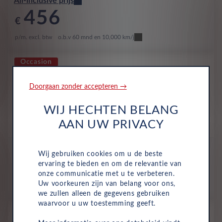
All-inclusive prijs
456
€
p/m. excl. btw
o.b.v 60 mnd en 10,000 km/j
Occasion
Citroën ë-C3 Aircross
Max Elektrisch 113pk Extended
Doorgaan zonder accepteren →
range
WIJ HECHTEN BELANG
Volledig Elektrisch
Automaat
November 2025
AAN UW PRIVACY
5,228 Km
KRH-36-N
Mercury Grey
All-inclusive prijs
Wij gebruiken cookies om u de beste
461
ervaring te bieden en om de relevantie van
€
onze communicatie met u te verbeteren.
Uw voorkeuren zijn van belang voor ons,
p/m. excl. btw
o.b.v 60 mnd en 10,000 km/j
we zullen alleen de gegevens gebruiken
waarvoor u uw toestemming geeft.
Occasion