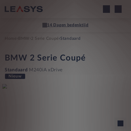
14 Dagen bedenktijd
›
›
›
Home
BMW
2 Serie Coupé
Standaard
BMW
2 Serie Coupé
Standaard
M240iA xDrive
Nieuw