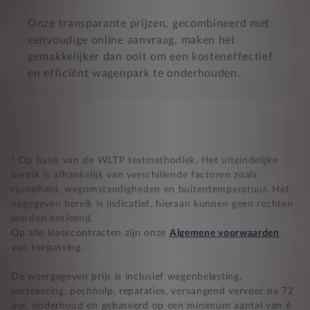
Onze transparante prijzen, gecombineerd met
eenvoudige online aanvraag, maken het
gemakkelijker dan ooit om een kosteneffectief
en efficiënt wagenpark te onderhouden.
* Op basis van de WLTP testmethodiek. Het uiteindelijke
bereik is afhankelijk van verschillende factoren zoals
rijsnelheid, wegomstandigheden en buitentemperatuur. Het
opgegeven bereik is indicatief, hieraan kunnen geen rechten
worden ontleend.
Op alle leasecontracten zijn onze
Algemene voorwaarden
van toepassing.
De weergegeven prijs is inclusief wegenbelasting,
verzekering, pechhulp, reparaties, vervangend vervoer na 72
uur, onderhoud en gebaseerd op een minimum aantal van 6