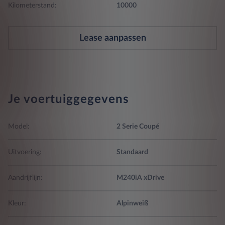
Kilometerstand:
10000
Lease aanpassen
Je voertuiggegevens
Model:
2 Serie Coupé
Uitvoering:
Standaard
Aandrijflijn:
M240iA xDrive
Kleur:
Alpinweiß