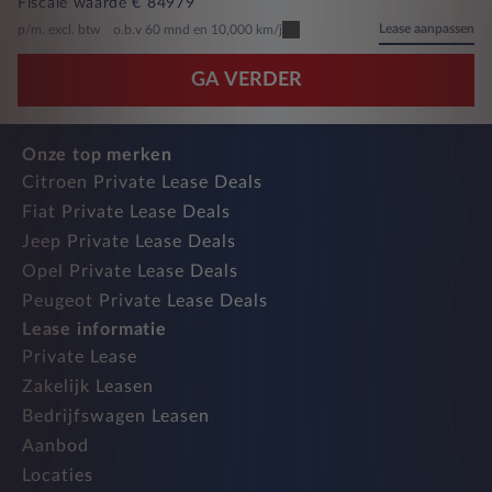
Fiscale waarde € 84979
Lease aanpassen
p/m. excl. btw
o.b.v 60 mnd en 10,000 km/j
GA VERDER
Onze top merken
Citroen Private Lease Deals
Fiat Private Lease Deals
Jeep Private Lease Deals
Opel Private Lease Deals
Peugeot Private Lease Deals
Lease informatie
Private Lease
Zakelijk Leasen
Bedrijfswagen Leasen
Aanbod
Locaties