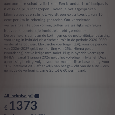
aantoonbare schadevrije jaren. Een brandstof- of laadpas is
niet in de prijs inbegrepen. Indien je het afgesproken
kilometrage overschrijdt, wordt een extra toeslag van 15
cent per km in rekening gebracht. Om vervelende
verrassingen te voorkomen, zullen we jaarlijks opvragen
hoeveel kilometers je inmiddels hebt gereden.>
De overheid is van plan de kortingen op de motorrijtuigenbelasting
voor (plug-in hybride) elektrische auto’s in de periode 2026-2030
verder af te bouwen. Elektrische voertuigen (EV): voor de periode
van 2026–2029 geldt een korting van 25%. Hierna geldt
(vooralsnog) het volledige mrb-tarief. Plug-in hybride voertuigen
(PHEV): vanaf 1 januari 2026 geldt het volledige mrb-tarief. Deze
aanpassing heeft gevolgen voor het maandelijkse leasebedrag. Voor
2026 betekent dit – afhankelijk van het gewicht van de auto – een
gemiddelde verhoging van € 25 tot € 60 per maand.
All-inclusive prijs
1373
€