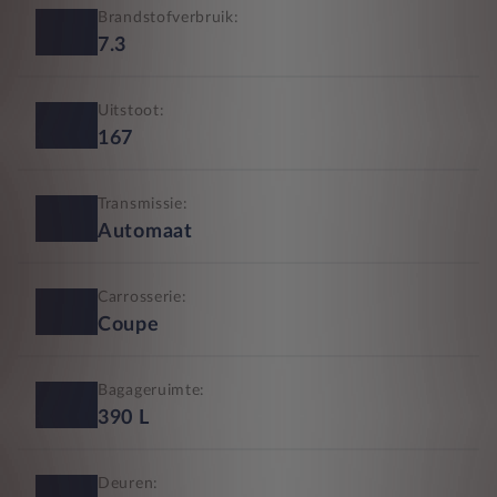
Brandstofverbruik:
7.3
Uitstoot:
167
Transmissie:
Automaat
Carrosserie:
Coupe
Bagageruimte:
390
L
Deuren: