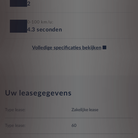
2
0-100 km/u:
4.3
seconden
Volledige specificaties bekijken
Uw leasegegevens
Type lease:
Zakelijke lease
Type lease:
60