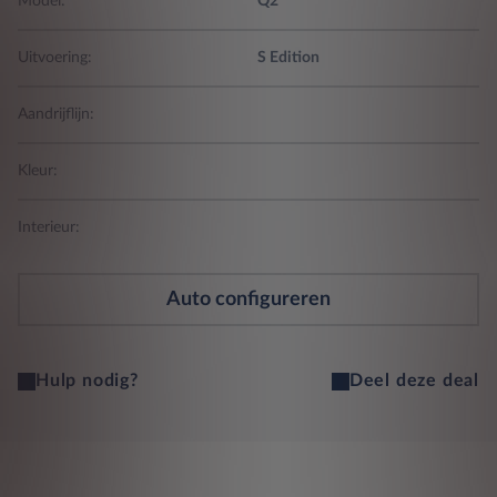
Model:
Q2
Uitvoering:
S Edition
Aandrijflijn:
Kleur:
Interieur:
Auto configureren
Hulp nodig?
Deel deze deal