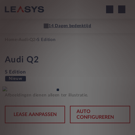
14 Dagen bedenktijd
›
›
›
Home
Audi
Q2
S Edition
Audi
Q2
S Edition
Nieuw
Afbeeldingen dienen alleen ter illustratie.
AUTO
LEASE AANPASSEN
CONFIGUREREN