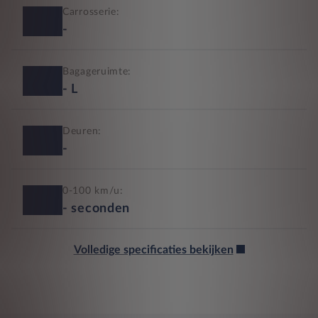
Carrosserie:
-
Bagageruimte:
-
L
Deuren:
-
0-100 km/u:
-
seconden
Volledige specificaties bekijken