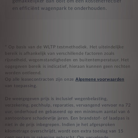
gemakkelijker dan ooit om een kosteneffectief
en efficiënt wagenpark te onderhouden.
* Op basis van de WLTP testmethodiek. Het uiteindelijke
bereik is afhankelijk van verschillende factoren zoals
rijsnelheid, wegomstandigheden en buitentemperatuur. Het
opgegeven bereik is indicatief, hieraan kunnen geen rechten
worden ontleend.
Op alle leasecontracten zijn onze
Algemene voorwaarden
van toepassing.
De weergegeven prijs is inclusief wegenbelasting,
verzekering, pechhulp, reparaties, vervangend vervoer na 72
uur, onderhoud en gebaseerd op een minimum aantal van 6
aantoonbare schadevrije jaren. Een brandstof- of laadpas is
niet in de prijs inbegrepen. Indien je het afgesproken
kilometrage overschrijdt, wordt een extra toeslag van 15
cent per km in rekening gebracht. Om vervelende