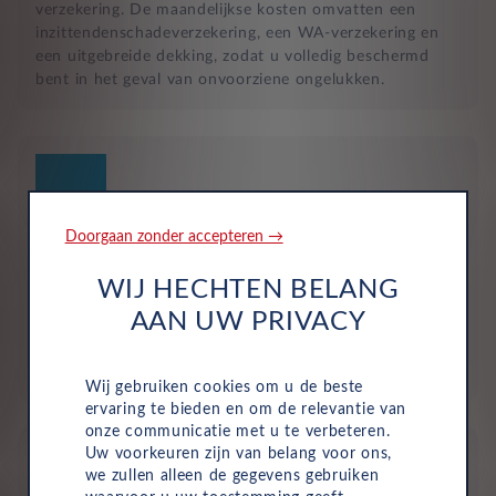
verzekering. De maandelijkse kosten omvatten een
inzittendenschadeverzekering, een WA-verzekering en
een uitgebreide dekking, zodat u volledig beschermd
bent in het geval van onvoorziene ongelukken.
Doorgaan zonder accepteren →
Geen investering of aanbetaling nodig
WIJ HECHTEN BELANG
Bij zakelijke lease is de leasemaatschappij eigenaar van
AAN UW PRIVACY
de auto en betaalt u een vast maandbedrag. Hierdoor
loopt uw bedrijf geen waarderisico en krijgt u niet te
maken met onverwachte rekeningen.
Wij gebruiken cookies om u de beste
ervaring te bieden en om de relevantie van
onze communicatie met u te verbeteren.
Uw voorkeuren zijn van belang voor ons,
we zullen alleen de gegevens gebruiken