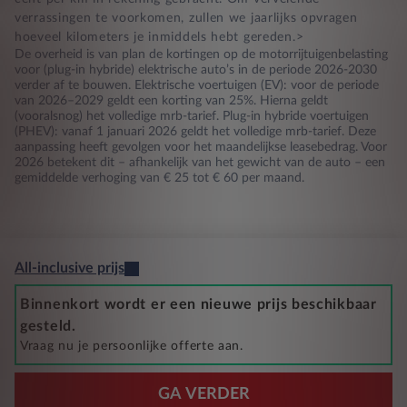
verrassingen te voorkomen, zullen we jaarlijks opvragen
hoeveel kilometers je inmiddels hebt gereden.>
De overheid is van plan de kortingen op de motorrijtuigenbelasting
voor (plug-in hybride) elektrische auto’s in de periode 2026-2030
verder af te bouwen. Elektrische voertuigen (EV): voor de periode
van 2026–2029 geldt een korting van 25%. Hierna geldt
(vooralsnog) het volledige mrb-tarief. Plug-in hybride voertuigen
(PHEV): vanaf 1 januari 2026 geldt het volledige mrb-tarief. Deze
aanpassing heeft gevolgen voor het maandelijkse leasebedrag. Voor
2026 betekent dit – afhankelijk van het gewicht van de auto – een
gemiddelde verhoging van € 25 tot € 60 per maand.
All-inclusive prijs
Binnenkort wordt er een nieuwe prijs beschikbaar
gesteld.
Vraag nu je persoonlijke offerte aan.
GA VERDER