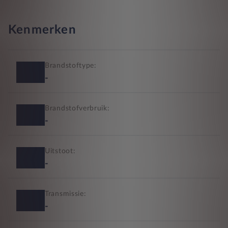
Kenmerken
Brandstoftype:
-
Brandstofverbruik:
-
Uitstoot:
-
Transmissie:
-