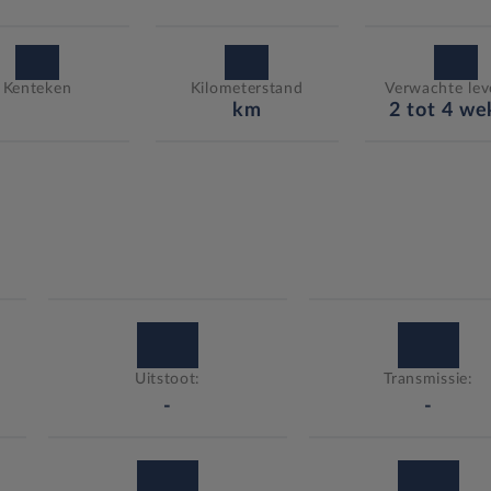
Kenteken
Kilometerstand
Verwachte leve
km
2 tot 4 w
Uitstoot:
Transmissie:
-
-