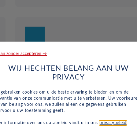
an zonder accepteren →
Duurzaam en risicoloos
WIJ HECHTEN BELANG AAN UW
Verlaag de CO2-voetafdruk van uw bedrijf
PRIVACY
zonder grote investeringen. Wij hebben een gr
aanbod aan betaalbare elektrische autoleases
voor bedrijven om uw bedrijf te helpen over te
 gebruiken cookies om u de beste ervaring te bieden en om de
evantie van onze communicatie met u te verbeteren. Uw voorkeur
stappen op een milieuvriendelijke vloot.
n van belang voor ons, we zullen alleen de gegevens gebruiken
rvoor u uw toestemming geeft.
r informatie over ons databeleid vindt u in ons
privacybeleid
.