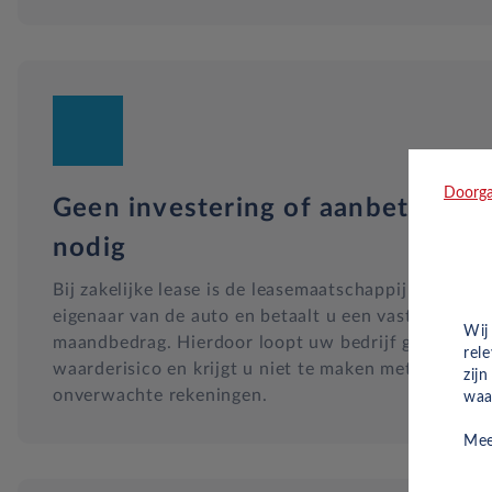
Doorga
Geen investering of aanbetaling
nodig
Bij zakelijke lease is de leasemaatschappij
eigenaar van de auto en betaalt u een vast
Wij
maandbedrag. Hierdoor loopt uw bedrijf geen
rel
waarderisico en krijgt u niet te maken met
zij
onverwachte rekeningen.
waa
Mee