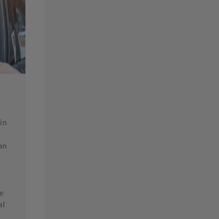
in
an
ke
al