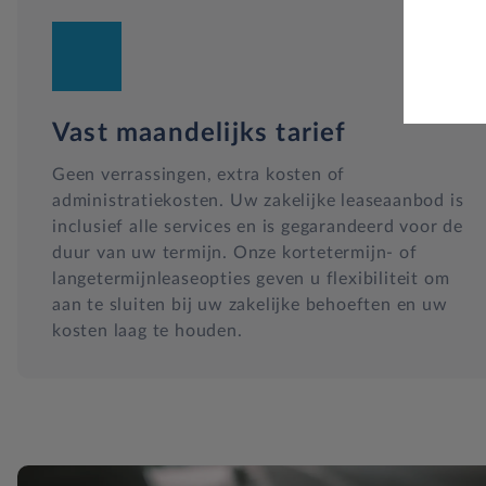
Vast maandelijks tarief
Geen verrassingen, extra kosten of
administratiekosten. Uw zakelijke leaseaanbod is
inclusief alle services en is gegarandeerd voor de
duur van uw termijn. Onze kortetermijn- of
langetermijnleaseopties geven u flexibiliteit om
aan te sluiten bij uw zakelijke behoeften en uw
kosten laag te houden.