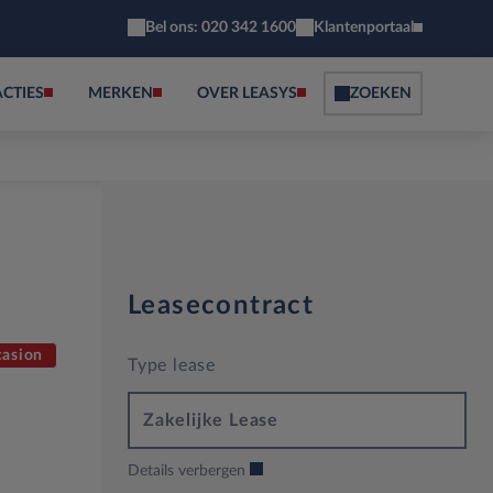
Bel ons: 020 342 1600
Klantenportaal
ACTIES
MERKEN
OVER LEASYS
ZOEKEN
Leasecontract
asion
Type lease
Zakelijke Lease
Details verbergen