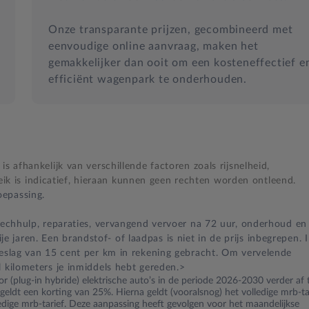
Onze transparante prijzen, gecombineerd met
eenvoudige online aanvraag, maken het
gemakkelijker dan ooit om een kosteneffectief e
efficiënt wagenpark te onderhouden.
s afhankelijk van verschillende factoren zoals rijsnelheid,
 is indicatief, hieraan kunnen geen rechten worden ontleend.
epassing.
 pechhulp, reparaties, vervangend vervoer na 72 uur, onderhoud en
jaren. Een brandstof- of laadpas is niet in de prijs inbegrepen. 
oeslag van 15 cent per km in rekening gebracht. Om vervelende
l kilometers je inmiddels hebt gereden.>
r (plug-in hybride) elektrische auto’s in de periode 2026-2030 verder af 
ldt een korting van 25%. Hierna geldt (vooralsnog) het volledige mrb-tar
ledige mrb-tarief. Deze aanpassing heeft gevolgen voor het maandelijkse