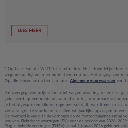
LEES MEER
* Op basis van de WLTP testmethodiek. Het uiteindelijke bereik i
wegomstandigheden en buitentemperatuur. Het opgegeven bereik
Op alle leasecontracten zijn onze
Algemene voorwaarden
van to
De weergegeven prijs is inclusief wegenbelasting, verzekering,
gebaseerd op een minimum aantal van 6 aantoonbare schadevrije 
je het afgesproken kilometrage overschrijdt, wordt een extra t
verrassingen te voorkomen, zullen we jaarlijks opvragen hoevee
De overheid is van plan de kortingen op de motorrijtuigenbelasting voo
bouwen. Elektrische voertuigen (EV): voor de periode van 2026–2029 ge
Plug-in hybride voertuigen (PHEV): vanaf 1 januari 2026 geldt het vol