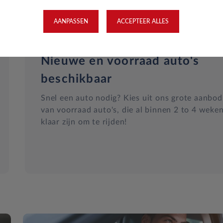
AANPASSEN
ACCEPTEER ALLES
Nieuwe en voorraad auto's
beschikbaar
Snel een auto nodig? Kies uit ons grote aanbod
van voorraad auto's, die al binnen 2 to 4 weke
klaar zijn om te rijden!