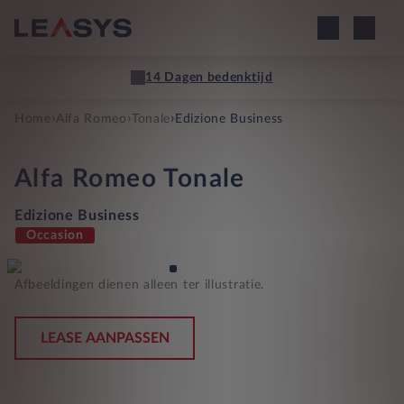
14 Dagen bedenktijd
›
›
›
Home
Alfa Romeo
Tonale
Edizione Business
Alfa Romeo
Tonale
Edizione Business
Occasion
Afbeeldingen dienen alleen ter illustratie.
LEASE AANPASSEN