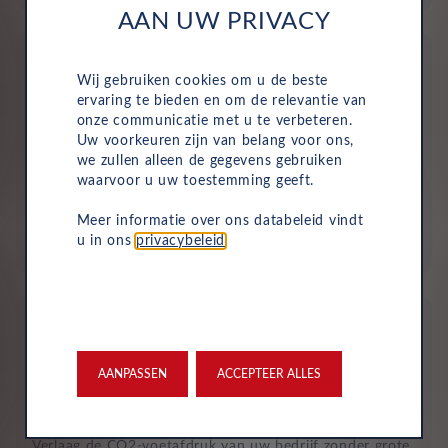
AAN UW PRIVACY
Wij gebruiken cookies om u de beste
ervaring te bieden en om de relevantie van
onze communicatie met u te verbeteren.
Uw voorkeuren zijn van belang voor ons,
Geen investering of aanbetaling nodig
we zullen alleen de gegevens gebruiken
waarvoor u uw toestemming geeft.
Bij zakelijke lease is de leasemaatschappij eigenaar van
de auto en betaalt u een vast maandbedrag. Hierdoor
Meer informatie over ons databeleid vindt
loopt uw bedrijf geen waarderisico en krijgt u niet te
u in ons
privacybeleid
.
maken met onverwachte rekeningen.
AANPASSEN
ACCEPTEER ALLES
Duurzaam en risicoloos
Verlaag de CO2-voetafdruk van uw bedrijf zonder grote