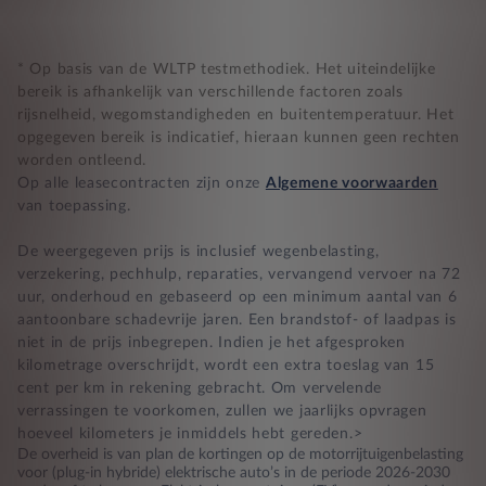
* Op basis van de WLTP testmethodiek. Het uiteindelijke
bereik is afhankelijk van verschillende factoren zoals
rijsnelheid, wegomstandigheden en buitentemperatuur. Het
opgegeven bereik is indicatief, hieraan kunnen geen rechten
worden ontleend.
Op alle leasecontracten zijn onze
Algemene voorwaarden
van toepassing.
De weergegeven prijs is inclusief wegenbelasting,
verzekering, pechhulp, reparaties, vervangend vervoer na 72
uur, onderhoud en gebaseerd op een minimum aantal van 6
aantoonbare schadevrije jaren. Een brandstof- of laadpas is
niet in de prijs inbegrepen. Indien je het afgesproken
kilometrage overschrijdt, wordt een extra toeslag van 15
cent per km in rekening gebracht. Om vervelende
verrassingen te voorkomen, zullen we jaarlijks opvragen
hoeveel kilometers je inmiddels hebt gereden.>
De overheid is van plan de kortingen op de motorrijtuigenbelasting
voor (plug-in hybride) elektrische auto’s in de periode 2026-2030