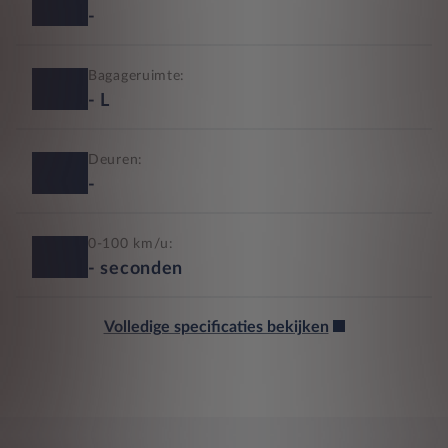
-
Bagageruimte:
-
L
Deuren:
-
0-100 km/u:
-
seconden
Volledige specificaties bekijken