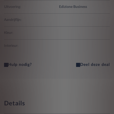
Uitvoering:
Edizione Business
Aandrijflijn:
Kleur:
Interieur:
Hulp nodig?
Deel deze deal
Details