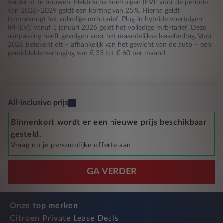
verder af te bouwen. Elektrische voertuigen (EV): voor de periode
van 2026–2029 geldt een korting van 25%. Hierna geldt
(vooralsnog) het volledige mrb-tarief. Plug-in hybride voertuigen
(PHEV): vanaf 1 januari 2026 geldt het volledige mrb-tarief. Deze
aanpassing heeft gevolgen voor het maandelijkse leasebedrag. Voor
2026 betekent dit – afhankelijk van het gewicht van de auto – een
gemiddelde verhoging van € 25 tot € 60 per maand.
All-inclusive prijs
Binnenkort wordt er een nieuwe prijs beschikbaar
gesteld.
Vraag nu je persoonlijke offerte aan.
GA VERDER
Onze top merken
Citroen Private Lease Deals