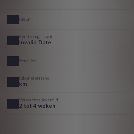
Kleur
Eerste registratie
Invalid Date
Kenteken
Kilometerstand
km
Verwachte levertijd
2 tot 4 weken