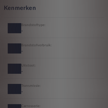
Kenmerken
Brandstoftype:
-
Brandstofverbruik:
-
Uitstoot:
-
Transmissie:
-
Carrosserie: