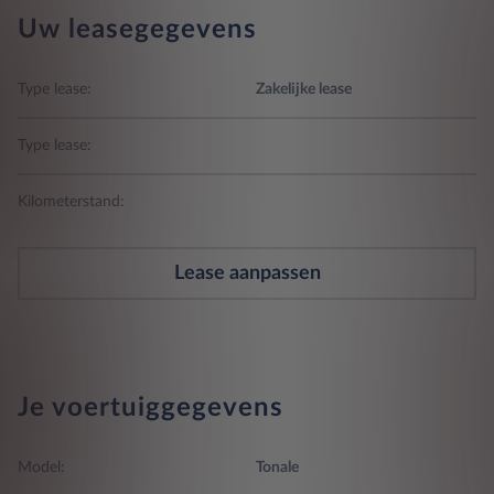
Uw leasegegevens
Type lease:
Zakelijke lease
Type lease:
Kilometerstand:
Lease aanpassen
Je voertuiggegevens
Model:
Tonale